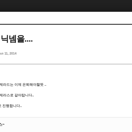
닉넴을....
ar 11, 2014
제라드는 이제 은퇴해야할뜻 ..
제라스로 갈아탑니다..
모 진행합니다..
스~