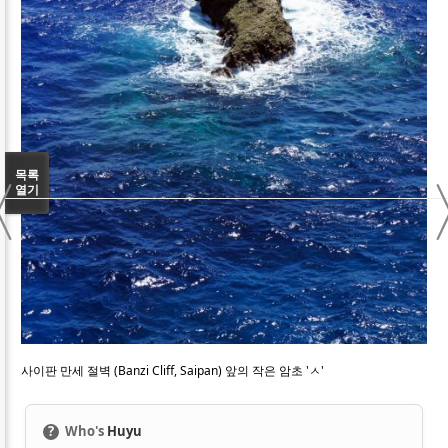
〈
목록
열기
사이판 만세 절벽 (Banzi Cliff, Saipan) 앞의 작은 암초 'ㅅ'
?
Who's
Huyu