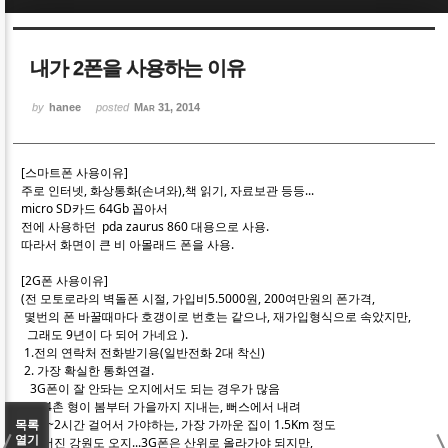
Sketchbook5, 스케치북5
Sketchbook5, 스케치북5
내가 2폰을 사용하는 이유
by
hanee
posted
Mar 31, 2014
[스마트폰 사용이유]
Sketchbook5, 스케치북5
Sketchbook5, 스케치북5
주로 인터넷, 화상통화(손녀와),책 읽기, 자료보관 등등...
micro SD카드 64Gb 꼽아서
전에 사용하던 pda zaurus 860 대용으로 사용.
따라서 화면이 큰 비 아몰래드 폰을 사용.
[2G폰 사용이유]
(전 모토로라의 벽돌폰 시절, 가입비5.5000원, 200여만원의 폰가격,
몇번의 폰 바꿀때마다 호갱이로 번호는 같으나, 재가입형식으로 속았지만,
그래도 9년이 다 되어 가네요 ).
1.전의 연락처 전화받기용(일반전화 2대 착신)
2. 가장 확실한 통화연결.
3G폰이 잘 안돠는 오지에서도 되는 경우가 많음
외4촌 형이 봄부터 가을까지 지내는, 뻐스에서 내려
1.5~2시간 걸어서 가야하는, 가장 가까운 집이 1.5Km 정도
목록
열기
떨어진 강원도 오지...3G폰은 산위로 올라가야 되지만,