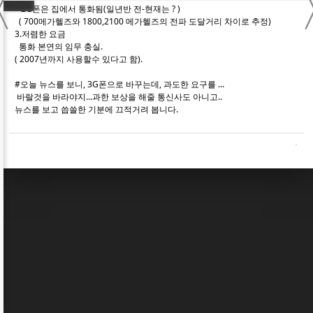
〈
2G폰은 집에서 통화됨(일년반 전-현재는 ? )
( 700메가헬즈와 1800,2100 메가헬즈의 전파 도달거리 차이로 추정)
3.저렴한 요금
통화 본연의 임무 충실.
( 2007년까지 사용할수 있다고 함).
#오늘 뉴스를 보니, 3G폰으로 바꾸는데, 과도한 요구를 ...
바랄것을 바라야지...과한 보상을 해줄 통신사도 아니고..
뉴스를 보고 씁쓸한 기분에 끄적거려 봅니다.