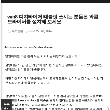
Sketchbook5, 스케치북5
Sketchbook5, 스케치북5
win8 디지타이저 태블릿 쓰시는 분들은 와콤
드라이버를 설치해 보세요
by
아크엔젤
posted
May 09, 2014
Sketchbook5, 스케치북5
Sketchbook5, 스케치북5
http://us.wacom.com/en/feeldriver/
당연하지만 와콤 펜이 아닌 기기에는 해당되지 않습니다.
설명에는 "고급 펜압 기능"이 필요한 사용자만 설치하라고 되어 있습니다만
실제로는 인식률도 개선됩니다.
화면 가장자리에서 발생하는 위치 오차가 완전히 없어지는 건 아닙니다만 기
본 드라이버에 비할 바는 아닙니다.
잡담: win7에서는 이렇게 심한 위치오차를 겪지 않았는데, 동일한 와콤 win8
태블릿인 Asus vivo tab 도 비슷한 문제가 있다는 말을 듣고 하드웨어 문제가
아니라 win8 문제가 아닐까 의심했었는데 진짜군요.
목록
열기
win8은 태블릿 PC 입력기를 없앤 것도 모자라서 기본 드라이버도 수준 이하