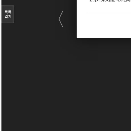
안에서 p96k만쓰다가 스
〈
목록
열기