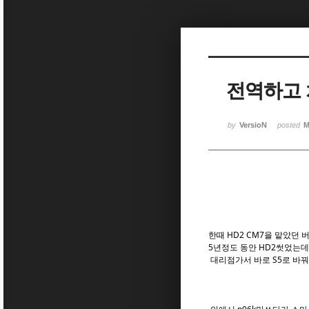
Sketchbook5, 스케치북5
Sketchbook5, 스케치북5
전역하고 
Sketchbook5, 스케치북5
Sketchbook5, 스케치북5
by
VersioN
posted
M
한때 HD2 CM7을 맡았던
5년정도 동안 HD2썻었는
대리점가서 바로 S5로 바꿔