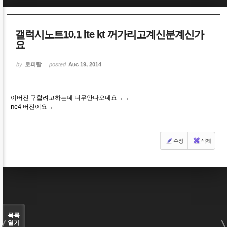
Sketchbook5, 스케치북5
Sketchbook5, 스케치북5
갤럭시노트10.1 lte kt 꺼가리고계신분계신가
요
by
로피탈
posted
Aug 19, 2014
Sketchbook5, 스케치북5
Sketchbook5, 스케치북5
이버전 구할려고하는데 너무안나오네요 ㅜㅜ
ne4 버전이요 ㅜ
수정
삭제
목록
열기