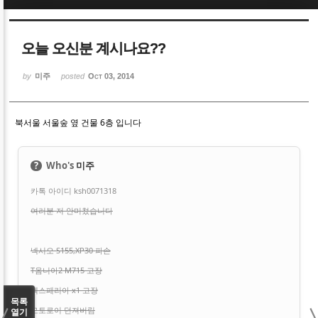
Sketchbook5, 스케치북5
Sketchbook5, 스케치북5
오늘 오신분 계시나요??
by
미주
posted
Oct 03, 2014
북서울 서울숲 옆 건물 6층 입니다
Sketchbook5, 스케치북5
Sketchbook5, 스케치북5
?
Who's
미주
카톡 아이디 ksh0071318
여러분 저 안미쳤습니다
넥시오 S155,XP30 파손
T옴니아2 M715 고장
엑스페리아 x1 고장
목록
모토로이 던져버림
열기