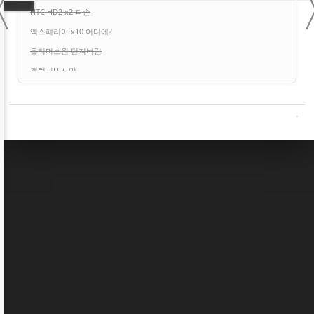
〈
HTC HD2 x2 파손
엑스페리아 x10 어디에?
옵티머스원 던져버림
갤럭시U 사망
아이폰3Gs,4 처분
갤럭시S2(SK) 파손
센세이션 x2 처분
아이폰5 어디에?
레이더4G 파손
옵티머스G (U+) 어디에?
갤럭시 S3 3G 처분
아이패드2 처분
갤럭시노트10.1 처분
레이더4G x2 처분
엑스페리아 아크 x12 처분
넥서스7 2세대 LTE 32GB