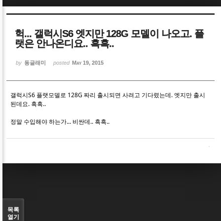
Sketchbook5, 스케치북5
Sketchbook5, 스케치북5
헉... 갤럭시S6 엣지만 128G 모델이 나오고. 플
랫은 안나온디요.. 흑흑..
by
동글래미
posted
May 19, 2015
Sketchbook5, 스케치북5
Sketchbook5, 스케치북5
갤럭시S6 플랫모델로 128G 짜리 출시되면 사려고 기다렸는데. 엣지만 출시
된데요. 흑흑..
정말 수입해야 하는가... 비싼데.. 흑흑..
목록
열기