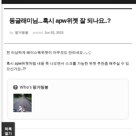
Sketchbook5, 스케치북5
Sketchbook5, 스케치북5
동글래미님...혹시 apw위젯 잘 되나요..?
by
핑거링봉
posted
Jun 02, 2015
전 이상하게 페이스북위젯이 아무것도 안뜨네요..-,.-;;
Sketchbook5, 스케치북5
Sketchbook5, 스케치북5
혹시 apw위젯처럼 내용 쭉 나오면서 스크롤 가능한 위젯 추천좀 해주실 수 있
으신가요..??
?
Who's
핑거링봉
목록
열기