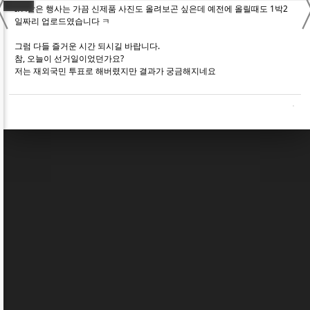
〈
IFA같은 행사는 가끔 신제품 사진도 올려보곤 싶은데 예전에 올릴때도 1박2
일짜리 업로드였습니다 ㅋ
그럼 다들 즐거운 시간 되시길 바랍니다.
참, 오늘이 선거일이었던가요?
저는 재외국민 투표로 해버렸지만 결과가 궁금해지네요