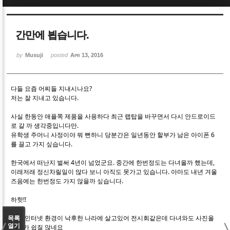
Sketchbook5, 스케치북5
Sketchbook5, 스케치북5
간만에 뵙습니다.
by
Musuji
posted
Apr 13, 2016
다들 요즘 어찌들 지내시나요?
Sketchbook5, 스케치북5
Sketchbook5, 스케치북5
저는 잘 지내고 있습니다.
사실 한동안 애플쪽 제품을 사용하다 최근 랩탑을 바꾸면서 다시 안드로이드
로 갈 까 생각중입니다만.
유학생 주머니 사정이야 뭐 뻔하니 당분간은 일년동안 할부가 남은 아이폰 6
를 끌고 가지 싶습니다.
한국에서 떠난지 벌써 4년이 넘었군요. 중간에 한번정도는 다녀올까 했는데,
이래저래 정신차릴일이 많다 보니 아직도 못가고 있습니다. 아마도 내년 겨울
즈음에는 한번정도 가지 않을까 싶습니다.
하핫!!
워낙 인터넷 환경이 낙후한 나라에 살고있어 전시회같은데 다녀와도 사진올
목록
열기
리기가 쉽질 않네요