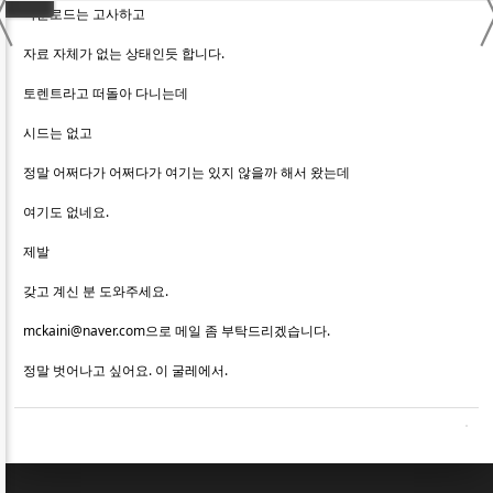
〈
다운로드는 고사하고
자료 자체가 없는 상태인듯 합니다.
토렌트라고 떠돌아 다니는데
시드는 없고
정말 어쩌다가 어쩌다가 여기는 있지 않을까 해서 왔는데
여기도 없네요.
제발
갖고 계신 분 도와주세요.
mckaini@naver.com으로 메일 좀 부탁드리겠습니다.
정말 벗어나고 싶어요. 이 굴레에서.