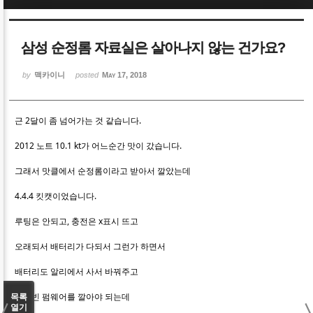
Sketchbook5, 스케치북5
Sketchbook5, 스케치북5
삼성 순정롬 자료실은 살아나지 않는 건가요?
by
맥카이니
posted
May 17, 2018
근 2달이 좀 넘어가는 것 같습니다.
Sketchbook5, 스케치북5
Sketchbook5, 스케치북5
2012 노트 10.1 kt가 어느순간 맛이 갔습니다.
그래서 맛클에서 순정롬이라고 받아서 깔았는데
4.4.4 킷캣이었습니다.
루팅은 안되고, 충전은 x표시 뜨고
오래되서 배터리가 다되서 그런가 하면서
배터리도 알리에서 사서 바꿔주고
젤리빈 펌웨어를 깔아야 되는데
목록
열기