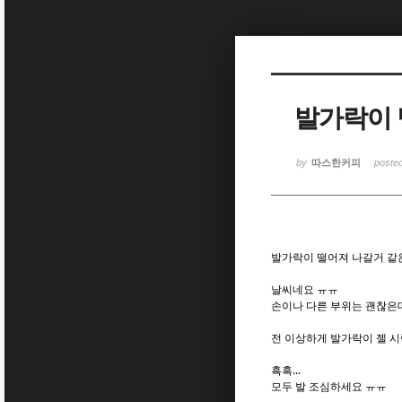
Sketchbook5, 스케치북5
Sketchbook5, 스케치북5
발가락이 
Sketchbook5, 스케치북5
Sketchbook5, 스케치북5
by
따스한커피
poste
발가락이 떨어져 나갈거 같은.
날씨네요 ㅠㅠ
손이나 다른 부위는 괜찮은
전 이상하게 발가락이 젤 
흑흑...
모두 발 조심하세요 ㅠㅠ