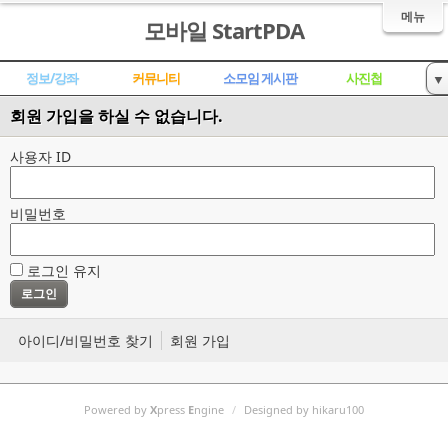
메뉴
모바일 StartPDA
정보/강좌
커뮤니티
소모임 게시판
사진첩
▼
ROM 개발,공유
자료실
공동구매,장터
대화방
회원 가입을 하실 수 없습니다.
트위터
사용자 ID
비밀번호
로그인 유지
아이디/비밀번호 찾기
회원 가입
Powered by
X
press
E
ngine
/
Designed by hikaru100