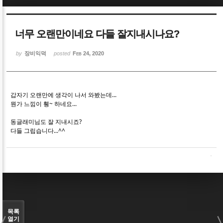
Sketchbook5, 스케치북5
Sketchbook5, 스케치북5
너무 오랜만이네요 다들 잘지내시나요?
by
장비익덕
posted
Feb 24, 2020
Sketchbook5, 스케치북5
Sketchbook5, 스케치북5
갑자기 오랜만에 생각이 나서 와봤는데...
뭔가 느낌이 휑~ 하네요...
동글래미님도 잘 지내시죠?
다들 그립습니다...^^
목록
열기