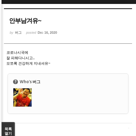
Sketchbook5, 스케치북5
Sketchbook5, 스케치북5
안부남겨유~
by
버그
posted
Dec 16, 2020
코로나시국에
Sketchbook5, 스케치북5
Sketchbook5, 스케치북5
잘 피해다니시고..
모쪼록 건강하게 지내셔유~
?
Who's
버그
목록
열기