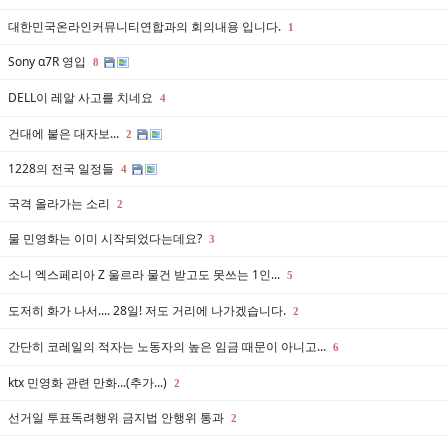
대한민국온라인커뮤니티연합과의 회의내용 입니다.
1
Sony α7R 영입
8
DELL이 레알 사고를 치네요
4
건대에 붙은 대자보...
2
1228의 전국 일정들
4
국격 올라가는 소리
2
물 민영화는 이미 시작되었다는데요?
3
소니 엑스페리아 Z 울르라 물건 받고도 못쓰는 1인...
5
도저히 화가 나서.... 28일! 저도 거리에 나가겠습니다.
2
간단히 코레일의 적자는 노동자의 높은 임금 때문이 아니고...
6
ktx 민영화 관련 만화...(추가...)
2
선거일 투표독려행위 금지법 안행위 통과
2