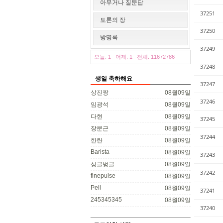
아무거나 질문답
37251
토론의 장
37250
방명록
37249
오늘: 1
어제: 1
전체: 11672786
37248
생일 축하해요
37247
상진짱
08월09일
37246
임광석
08월09일
다현
08월09일
37245
장문근
08월09일
37244
한란
08월09일
Barista
08월09일
37243
싱글벙글
08월09일
37242
finepulse
08월09일
Pell
08월09일
37241
245345345
08월09일
37240