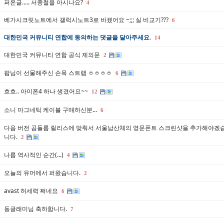
퍼온글..... 서종철을 아시나요?
4
베가시크릿노트에서 갤럭시노트3로 바꿨어요 ~;;; 실 비교기???
6
대한민국 커뮤니티 연합에 동의하는 댓글을 달아주세요.
14
대한민국 커뮤니티 연합 공식 제의문
2
팝님이 선물해주신 손목 스트랩 ㅎㅎㅎㅎ
6
흐흐.. 아이폰4 하나 생겼어요~~
12
소니 마그네틱 케이블 구매하신분...
6
다음 버전 곰돌롬 릴리스에 맞춰서 서울남산체의 영문폰트 스크린샷을 추가해야겠
니다.
2
나름 역사적인 순간(...)
4
오늘의 유머에서 퍼왔습니다.
2
avast 허세력 쩌네요
6
동글래미님 축하합니다.
7