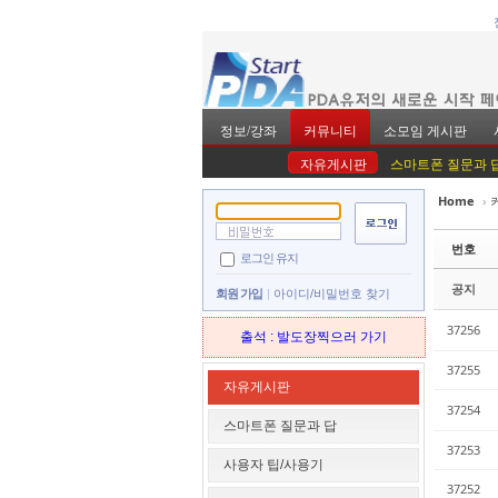
정보/강좌
커뮤니티
소모임 게시판
자유게시판
스마트폰 질문과 
Home
›
Sketchbook5, 스
Sketchbook5, 스
번호
로그인 유지
공지
회원 가입
아이디/비밀번호 찾기
37256
출석 : 발도장찍으러 가기
37255
Sketchbook5, 스
Sketchbook5, 스
자유게시판
37254
스마트폰 질문과 답
37253
사용자 팁/사용기
37252