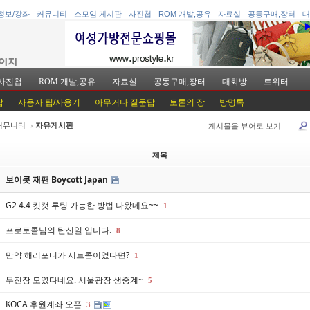
정보/강좌
커뮤니티
소모임 게시판
사진첩
ROM 개발,공유
자료실
공동구매,장터
대
사진첩
ROM 개발,공유
자료실
공동구매,장터
대화방
트위터
답
사용자 팁/사용기
아무거나 질문답
토론의 장
방명록
커뮤니티
›
자유게시판
게시물을 뷰어로 보기
케치북5
케치북5
제목
보이콧 재팬 Boycott Japan
G2 4.4 킷캣 루팅 가능한 방법 나왔네요~~
1
프로토콜님의 탄신일 입니다.
8
케치북5
케치북5
만약 해리포터가 시트콤이었다면?
1
무진장 모였다네요. 서울광장 생중계~
5
KOCA 후원계좌 오픈
3