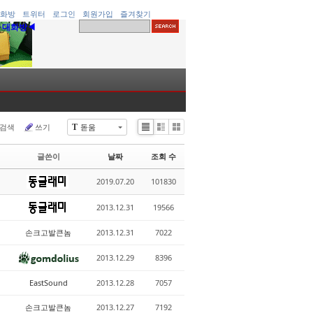
화방
트위터
로그인
회원가입
즐겨찾기
▶대화방◀
검색
쓰기
돋움
T
Li
Zi
G
st
n
al
글쓴이
날짜
조회 수
e
le
r
2019.07.20
101830
y
2013.12.31
19566
손크고발큰놈
2013.12.31
7022
2013.12.29
8396
EastSound
2013.12.28
7057
손크고발큰놈
2013.12.27
7192