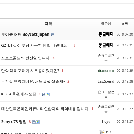
제목
글쓴이
날짜
보이콧 재팬 Boycott Japan
2019.07.20
G2 4.4 킷캣 루팅 가능한 방법 나왔네요~~
2013.12.31
1
손크고발큰
프로토콜님의 탄신일 입니다.
8
2013.12.31
놈
만약 해리포터가 시트콤이었다면?
2013.12.29
1
무진장 모였다네요. 서울광장 생중계~
EastSound
2013.12.28
5
손크고발큰
KOCA 후원계좌 오픈
3
2013.12.27
놈
손크고발큰
대한민국온라인커뮤니티연합과의 회의내용 입니다.
1
2013.12.27
놈
Sony α7R 영입
Huyu
2013.12.27
8
미리