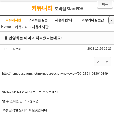
메뉴
커뮤니티
모바일 StartPDA
Sketchbook5, 스케치북5
Sketchbook5, 스케치북5
Sketchbook5, 스케치북5
Sketchbook5, 스케치북5
자유게시판
스마트폰 질문과 답
사용자 팁/사용기
아무거나 질문답
▼
Home
›
커뮤니티
›
자유게시판
토론의 장
방명록
물 민영화는 이미 시작되었다는데요?
손크고발큰놈
2013.12.26 12:26
http://m.media.daum.net/m/media/society/newsview/20121211033010399
이게.사실인지 아직 제 눈으로 보지못해서
알 수 없지만 만약 그렇다면
보통 심각한 문제가 아닐것입니다.