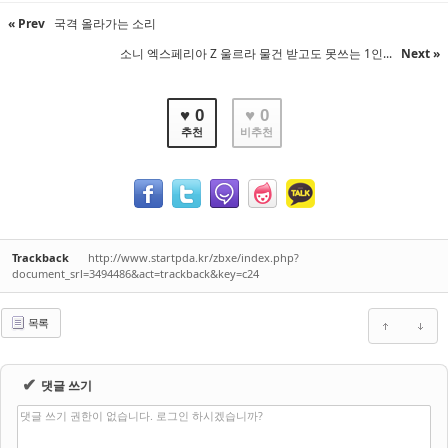
« Prev
국격 올라가는 소리
소니 엑스페리아 Z 울르라 물건 받고도 못쓰는 1인...
Next »
♥ 0
♥ 0
추천
비추천
Trackback
http://www.startpda.kr/zbxe/index.php?
document_srl=3494486&act=trackback&key=c24
목록
✔
댓글 쓰기
댓글 쓰기 권한이 없습니다. 로그인 하시겠습니까?