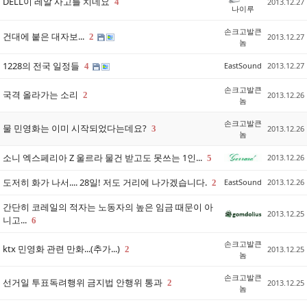
DELL이 레알 사고를 치네요
4
2013.12.27
나이루
손크고발큰
건대에 붙은 대자보...
2
2013.12.27
놈
1228의 전국 일정들
EastSound
2013.12.27
4
손크고발큰
국격 올라가는 소리
2
2013.12.26
놈
손크고발큰
물 민영화는 이미 시작되었다는데요?
3
2013.12.26
놈
소니 엑스페리아 Z 울르라 물건 받고도 못쓰는 1인...
2013.12.26
5
도저히 화가 나서.... 28일! 저도 거리에 나가겠습니다.
EastSound
2013.12.26
2
간단히 코레일의 적자는 노동자의 높은 임금 때문이 아
2013.12.25
니고...
6
손크고발큰
ktx 민영화 관련 만화...(추가...)
2
2013.12.25
놈
손크고발큰
선거일 투표독려행위 금지법 안행위 통과
2
2013.12.25
놈