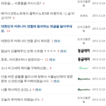
손크고발큰
퍼온글..... 서종철을 아시나요?
4
2013.12.24
놈
베가시크릿노트에서 갤럭시노트3로 바꿨어요 ~;;; 실 비
외계인
2013.12.24
교기???
6
대한민국 커뮤니티 연합에 동의하는 댓글을 달아주세
손크고발큰
2013.12.24
요.
놈
14
손크고발큰
대한민국 커뮤니티 연합 공식 제의문
2
2013.12.24
놈
팝님이 선물해주신 손목 스트랩 ㅎㅎㅎㅎ
2013.12.23
6
흐흐.. 아이폰4 하나 생겼어요~~
2013.12.23
12
소니 마그네틱 케이블 구매하신분...
2013.12.23
6
다음 버전 곰돌롬 릴리스에 맞춰서 서울남산체의 영문
2013.12.23
폰트 스크린샷을 추가해야겠습니다.
2
나름 역사적인 순간(...)
2013.12.23
4
손크고발큰
오늘의 유머에서 퍼왔습니다.
2
2013.12.23
놈