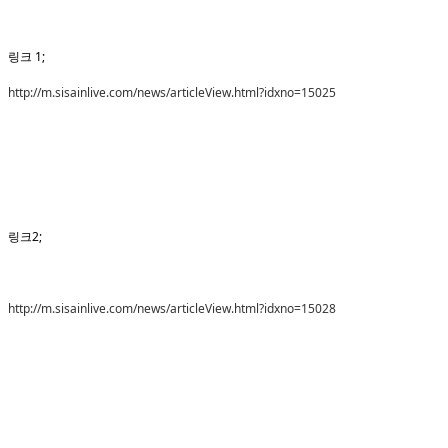
링크 1;
http://m.sisainlive.com/news/articleView.html?idxno=15025
링크2;
http://m.sisainlive.com/news/articleView.html?idxno=15028