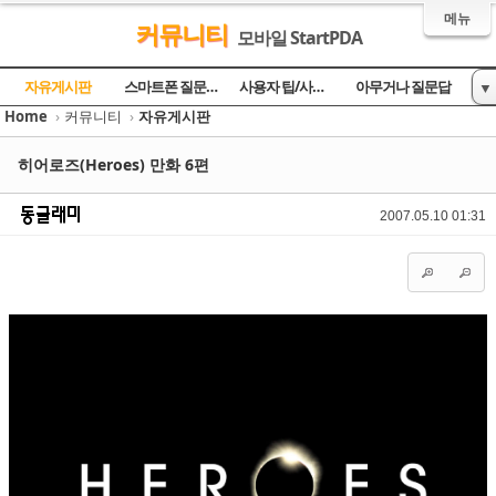
메뉴
커뮤니티
모바일 StartPDA
Sketchbook5, 스케치북5
Sketchbook5, 스케치북5
Sketchbook5, 스케치북5
Sketchbook5, 스케치북5
자유게시판
스마트폰 질문과 답
사용자 팁/사용기
아무거나 질문답
▼
Home
›
커뮤니티
›
자유게시판
토론의 장
방명록
히어로즈(Heroes) 만화 6편
2007.05.10 01:31