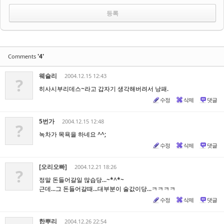
'4'
Comments
웨슬리
2004.12.15 12:43
?
히사시부리데스~라고 갑자기 생각해버려서 낭패.
수정
삭제
댓글
5번가
2004.12.15 12:48
?
녹차가 목욕을 하네요 ^^;
수정
삭제
댓글
[오리오빠]
2004.12.21 18:26
?
정말 돈들어갈일 많습당...~*^*~
근데...그 돈들어갈때...대부분이 술값이당...ㅋㅋㅋㅋ
수정
삭제
댓글
한뿌리
2004.12.26 22:54