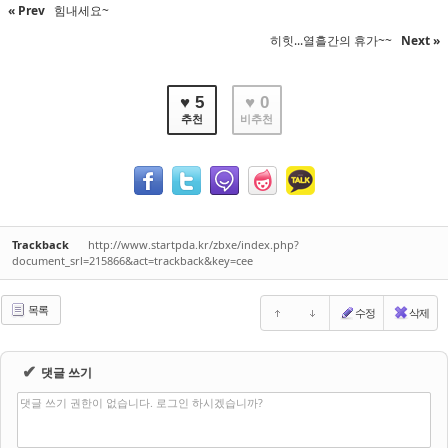
« Prev
힘내세요~
히힛...열흘간의 휴가~~
Next »
♥ 5
♥ 0
추천
비추천
Trackback
http://www.startpda.kr/zbxe/index.php?
document_srl=215866&act=trackback&key=cee
목록
수정
삭제
✔
댓글 쓰기
댓글 쓰기 권한이 없습니다. 로그인 하시겠습니까?