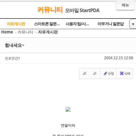
메뉴
커뮤니티
모바일 StartPDA
Sketchbook5, 스케치북5
Sketchbook5, 스케치북5
Sketchbook5, 스케치북5
Sketchbook5, 스케치북5
자유게시판
스마트폰 질문과 답
사용자 팁/사용기
아무거나 질문답
▼
Home
›
커뮤니티
›
자유게시판
토론의 장
방명록
힘내세요~
인조인간1
2004.12.15 12:06
수정
삭제
연말이라