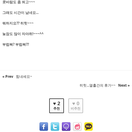
콧바람도 좀 쐬고~~~
그래도 시간이 남네요...
뭐하지요?? 히힛~~~
늦잠도 많이 자야쥐!~~~^^
부럽쪄? 부럽쪄??
« Prev
힘내세요~
히힛...열흘간의 휴가~~
Next »
♥ 2
♥ 0
추천
비추천