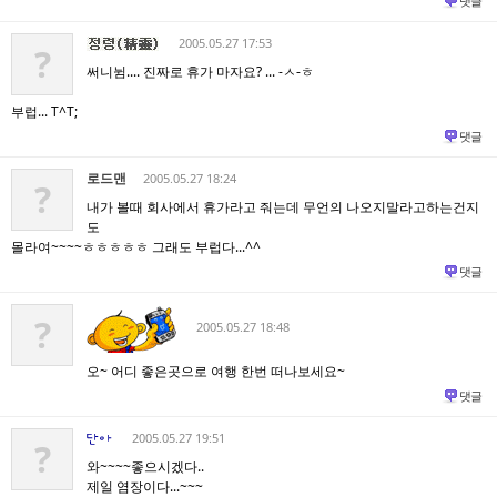
댓글
2005.05.27 17:53
?
써니뉨.... 진짜로 휴가 마자요? ... -ㅅ-ㅎ
부럽... T^T;
댓글
로드맨
2005.05.27 18:24
?
내가 볼때 회사에서 휴가라고 줘는데 무언의 나오지말라고하는건지
도
몰라여~~~~ㅎㅎㅎㅎㅎ 그래도 부럽다...^^
댓글
?
2005.05.27 18:48
오~ 어디 좋은곳으로 여행 한번 떠나보세요~
댓글
2005.05.27 19:51
?
와~~~~좋으시겠다..
제일 염장이다...~~~