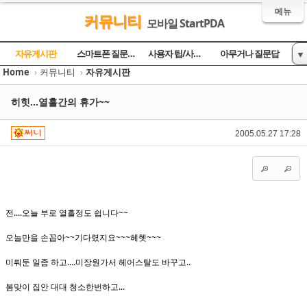
메뉴
커뮤니티
모바일 StartPDA
Sketchbook5, 스케치북5
Sketchbook5, 스케치북5
Sketchbook5, 스케치북5
Sketchbook5, 스케치북5
자유게시판
스마트폰 질문과 답
사용자 팁/사용기
아무거나 질문답
▼
Home
›
커뮤니티
›
자유게시판
토론의 장
방명록
히힛...열흘간의 휴가~~
2005.05.27 17:28
전....오늘 부로 열흘정도 쉽니다~~
오늘만을 손꼽아~~기다렸지요~~~헤헷~~~
미뤄둔 일좀 하고....미장원가서 헤어스탈도 바꾸고..
봄맞이 집안 대대 청소한번하고...