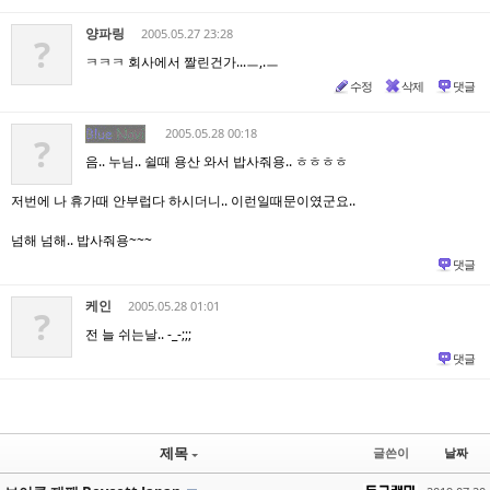
양파링
2005.05.27 23:28
?
ㅋㅋㅋ 회사에서 짤린건가...ㅡ,.ㅡ
수정
삭제
댓글
2005.05.28 00:18
?
음.. 누님.. 쉴때 용산 와서 밥사줘용.. ㅎㅎㅎㅎ
저번에 나 휴가때 안부럽다 하시더니.. 이런일때문이였군요..
넘해 넘해.. 밥사줘용~~~
댓글
케인
2005.05.28 01:01
?
전 늘 쉬는날.. -_-;;;
댓글
제목
글쓴이
날짜