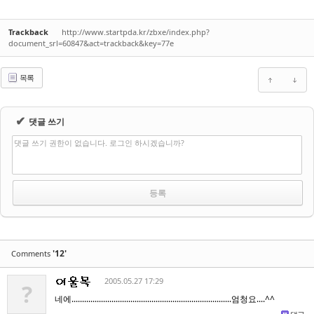
Trackback
http://www.startpda.kr/zbxe/index.php?
document_srl=60847&act=trackback&key=77e
목록
✔
댓글 쓰기
댓글 쓰기 권한이 없습니다. 로그인 하시겠습니까?
'12'
Comments
2005.05.27 17:29
?
네에............................................................................엄청요....^^