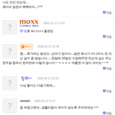
나도 쉬긴 쉬는데...
왜이리 일정이 빡빡하지...^^*
댓글
2005.05.27 21:02
?
ⓜ
오홋 써니누나 좋겠당
댓글
2005.05.27 22:40
?
쩝.....휴가라는 말보단...강의가 없어서....일반 회사가 아니라서..전 쉬
는 날이 좀 많습니다......한달에 20일만 수업해주면 되는데 남는 주는
한두달 합쳐서 한꺼번에 이렇게 쉽니다~~ㅎㅎㅎㅎ 여름엔 더 많이 쉬어요~~^^
댓글
2005.05.27 22:43
?
누님 똘이는 다음기회에....
댓글
zenain
2005.05.27 23:27
?
좀 부럽긴한데...생활리듬이 깨지지 않도록 주의하세요~^^
댓글