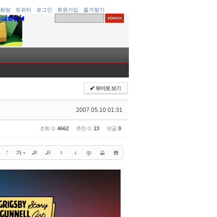
화방
트위터
로그인
회원가입
즐겨찾기
▶대화방◀
뷰어로 보기
✔
2007.05.10 01:31
조회 수
4662
추천 수
23
댓글
0
?
가