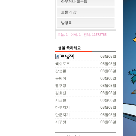
아무거나 질문답
토론의 장
방명록
오늘: 1
어제: 1
전체: 11672785
생일 축하해요
08월08일
쎅쉬포즈
08월08일
강성환
08월08일
곰팅이
08월08일
짱구랑
08월08일
김호진
08월08일
시크한
08월08일
마루지기
08월08일
단군지기
08월08일
시꾸랏
08월08일