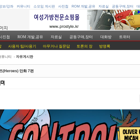
정보/강좌
커뮤니티
소모임 게시판
사진첩
ROM 개발,공유
자료실
공동구매,장터
대
사진첩
ROM 개발,공유
자료실
공동구매,장터
대화방
트위터
답
사용자 팁/사용기
아무거나 질문답
토론의 장
방명록
커뮤니티
›
자유게시판
케치북5
케치북5
(Heroes) 만화 7편
케치북5
케치북5