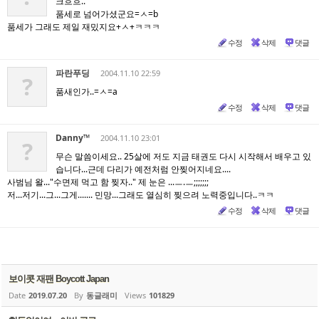
크흐흐..
품세로 넘어가셨군요=ㅅ=b
품세가 그래도 제일 재밌지요+ㅅ+ㅋㅋㅋ
수정
삭제
댓글
파란푸딩
2004.11.10 22:59
?
품새인가..=ㅅ=a
수정
삭제
댓글
Danny™
2004.11.10 23:01
?
무슨 말씀이세요.. 25살에 저도 지금 태권도 다시 시작해서 배우고 있
습니다...근데 다리가 예전처럼 안찢어지네요....
사범님 왈..."수면제 먹고 함 찢자.." 제 눈은 ...ㅡ.ㅡ;;;;;;;
저...저기...그...그게....... 민망...그래도 열심히 찢으려 노력중입니다..ㅋㅋ
수정
삭제
댓글
보이콧 재팬 Boycott Japan
Date
2019.07.20
By
동글래미
Views
101829