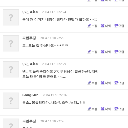
いこ a.k.a
2004.11.10 22:24
?
근데 왜 이미지 네임이 떴다가 안떴다 할까요 -_-;;;;
수정
삭제
댓글
파란푸딩
2004.11.10 22:29
?
흐...오늘 잘 하셨나요+ㅅ+ㅋㅋ
수정
삭제
댓글
いこ a.k.a
2004.11.10 22:29
?
넹... 힘들어죽겠어요 ;ㅁ; 푸딩님이 말씀하신것처럼
오늘 태극1장 배웠어요 -_-;;;;;
수정
삭제
댓글
GongGun
2004.11.10 22:36
?
봉술.. 봉돌리다가.. 내눈맞으면..낭패..ㅎㅎ
수정
삭제
댓글
파란푸딩
2004.11.10 22:58
?