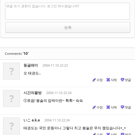
댓글 쓰기 권한이 없습니다. 로그인 하시겠습니까?
'10'
Comments
동글래미
2004.11.10 22:23
?
오 태권도..
수정
삭제
댓글
시간의물방
2004.11.10 22:24
?
ⓣ흐읍! 봉술의 압박이란~ 휙휙~ 슉슉
수정
삭제
댓글
いこ a.k.a
2004.11.10 22:24
?
태권도는 국민 운동이니 그렇다 치고 봉술은 무지 잼있습니다+_+
수정
삭제
댓글