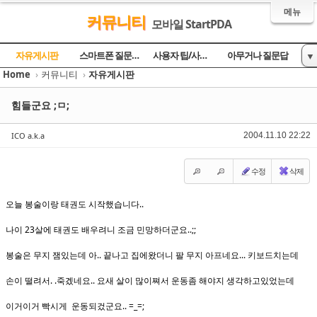
메뉴
커뮤니티
모바일 StartPDA
Sketchbook5, 스케치북5
Sketchbook5, 스케치북5
Sketchbook5, 스케치북5
Sketchbook5, 스케치북5
자유게시판
스마트폰 질문과 답
사용자 팁/사용기
아무거나 질문답
▼
Home
›
커뮤니티
›
자유게시판
토론의 장
방명록
힘들군요 ;ㅁ;
ICO a.k.a
2004.11.10 22:22
수정
삭제
오늘 봉술이랑 태권도 시작했습니다..
나이 23살에 태권도 배우려니 조금 민망하더군요..;;
봉술은 무지 잼있는데 아.. 끝나고 집에왔더니 팔 무지 아프네요... 키보드치는데
손이 떨려서. .죽겠네요.. 요새 살이 많이쪄서 운동좀 해야지 생각하고있었는데
이거이거 빡시게 운동되겄군요.. =_=;