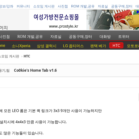
정보/강좌
커뮤니티
소모임 게시판
사진첩
ROM 개발,공유
자료실
공동구매,장터
대
사진첩
ROM 개발,공유
자료실
공동구매,장터
대화방
트위터
one
HTC
소니Xperia
삼성 갤럭시
LG 옵티머스
팬택 베가
모토로
소모임 게시판
›
HTC
케치북5
케치북5
Co0kie's Home Tab v1.6
용기,팁
케치북5
케치북5
외에 모든 LEO 롬은 기본 퀵 링크가 3x3 9개만 사용이 가능하지만
 설치시에 4x4x3 만큼 사용이 가능합니다.
도 많은 기능들이 있습니다.