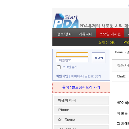
정보/강좌
커뮤니티
소모임 게시판
iPh
화웨이 아너
Home
›
Sketchbook5, 스
Sketchbook5, 스
강좌,사
로그인 유지
ChulE
회원 가입
아이디/비밀번호 찾기
출석 : 발도장찍으러 가기
Sketchbook5, 스
Sketchbook5, 스
화웨이 아너
HD2 
iPhone
이 툴을
소니Xperia
그 외에