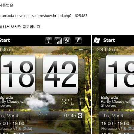
 사용법은
forum.xda-developers.com/showthread.php?t=625483
을 통해서 보시면 될듯합니다.