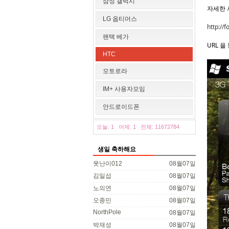
삼성 갤럭시
자세한
LG 옵티머스
http://
팬택 베가
URL 
HTC
모토로라
IM+ 사용자모임
안드로이드폰
오늘: 1
어제: 1
전체: 11672784
생일 축하해요
못난이012
08월07일
김일섭
08월07일
노의연
08월07일
오종민
08월07일
NorthPole
08월07일
박재성
08월07일