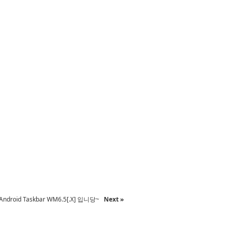
Android Taskbar WM6.5[.X] 입니당~
Next »