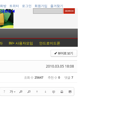
화방
트위터
로그인
회원가입
즐겨찾기
▶대화방◀
라
IM+ 사용자모임
안드로이드폰
뷰어로 보기
✔
2010.03.05 18:08
조회 수
25647
추천 수
0
댓글
7
?
가