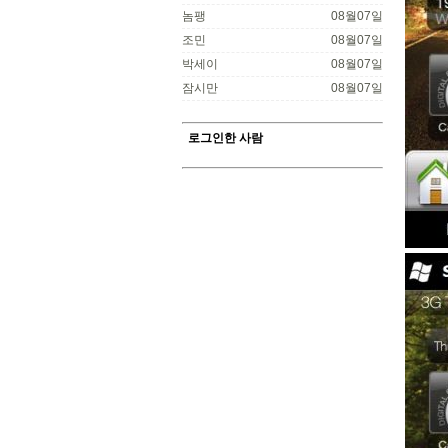
놈팽
08월07일
조민
08월07일
박세이
08월07일
잠시만
08월07일
로그인한 사람