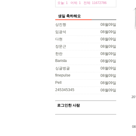
오늘: 1
어제: 1
전체: 11672786
생일 축하해요
상진짱
08월09일
임광석
08월09일
다현
08월09일
장문근
08월09일
한란
08월09일
Barista
08월09일
싱글벙글
08월09일
finepulse
08월09일
Pell
08월09일
245345345
08월09일
2
로그인한 사람
0