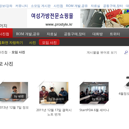
정보/강좌
커뮤니티
소모임 게시판
사진첩
ROM 개발,공유
자료실
공동구매,장터
대
사진첩
ROM 개발,공유
자료실
공동구매,장터
대화방
트위터
홈화면 자랑하기
사진
모임 사진
사진첩
›
모임 사진
게시물을 뷰어로 보기
케치북5
케치북5
모 사진
N
4월정
15291
by 秘密
10652
13169
케치북5
케치북5
by 동글래미
by 백성찬
2013년 12월 7일 정모
2011년 12월 17일 갤럭시
StartPDA 6월 세미나
노트 번개