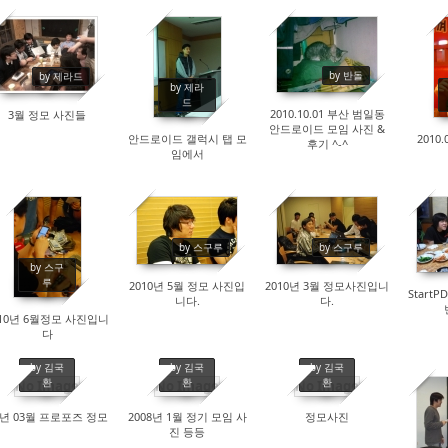
15300
13397
17405
by 반돌
by 제라드
by 제라
드
2010.10.01 부산 범일동
3월 정모 사진들
안드로이드 모임 사진 &
안드로이드 갤럭시 탭 모
2010
후기 ^-^
임에서
13760
13015
13805
by 스구루
by 스구루
by 스구
루
2010년 5월 정모 사진입
2010년 3월 정모사진입니
StartP
니다.
다.
010년 6월정모 사진입니
다
by 김국
by 김국
by 김국
환
환
환
No Image
No Image
No Image
8년 03월 프로포즈 정모
2008년 1월 정기 모임 사
정모사진
16519
17035
17414
진 등등