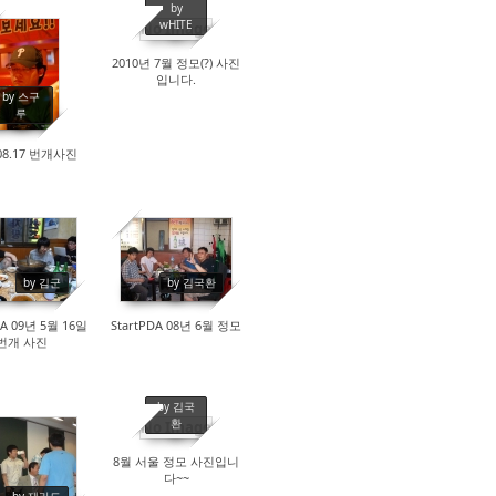
by
wHITE
No Image
2010년 7월 정모(?) 사진
13111
17564
입니다.
by 스구
루
.08.17 번개사진
15100
21680
by 김군
by 김국환
DA 09년 5월 16일
StartPDA 08년 6월 정모
번개 사진
by 김국
환
No Image
8월 서울 정모 사진입니
19775
23539
다~~