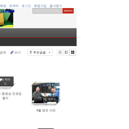
화방
트위터
로그인
회원가입
즐겨찾기
▶대화방◀
검색
쓰기
추천글꼴
T
Li
Zi
G
st
n
al
e
le
r
y
by 제라
드
o Image
모 동영상 인코딩
12546
13407
필수
by 제라드
4월 정모 사진