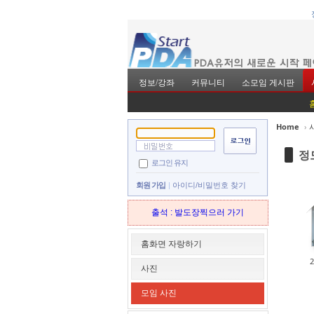
정보/강좌
커뮤니티
소모임 게시판
Home
›
Sketchbook5, 스
Sketchbook5, 스
정
로그인 유지
회원 가입
아이디/비밀번호 찾기
출석 : 발도장찍으러 가기
Sketchbook5, 스
Sketchbook5, 스
홈화면 자랑하기
사진
모임 사진