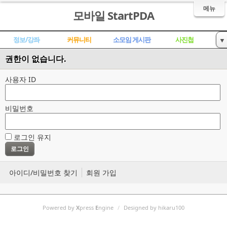
메뉴
모바일 StartPDA
정보/강좌
커뮤니티
소모임 게시판
사진첩
▼
ROM 개발,공유
자료실
공동구매,장터
대화방
권한이 없습니다.
트위터
사용자 ID
비밀번호
로그인 유지
아이디/비밀번호 찾기
회원 가입
Powered by
X
press
E
ngine
/
Designed by hikaru100