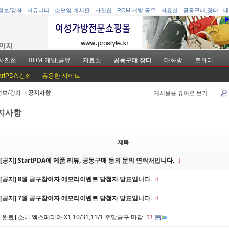
정보/강좌
커뮤니티
소모임 게시판
사진첩
ROM 개발,공유
자료실
공동구매,장터
대
사진첩
ROM 개발,공유
자료실
공동구매,장터
대화방
트위터
artPDA 강좌
유용한 사이트
정보/강좌
›
공지사항
게시물을 뷰어로 보기
케치북5
케치북5
지사항
제목
[공지] StartPDA에 제품 리뷰, 공동구매 등의 문의 연락처입니다.
1
케치북5
케치북5
[공지] 8월 공구참여자 메모리이벤트 당첨자 발표입니다.
4
[공지] 7월 공구참여자 메모리이벤트 당첨자 발표입니다.
4
[완료] 소니 엑스페리아 X1 10/31,11/1 주말공구 마감
53