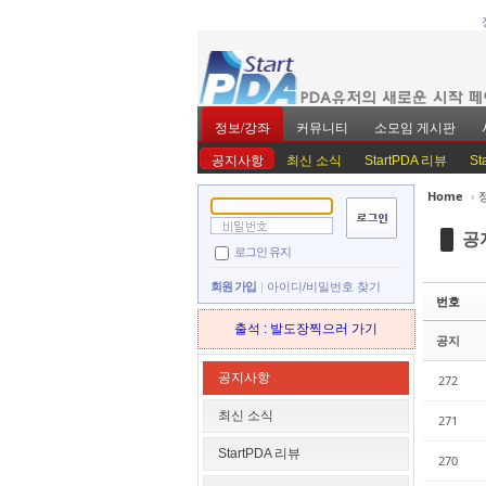
정보/강좌
커뮤니티
소모임 게시판
공지사항
최신 소식
StartPDA 리뷰
St
Home
›
Sketchbook5, 스
Sketchbook5, 스
공
로그인 유지
회원 가입
아이디/비밀번호 찾기
번호
출석 : 발도장찍으러 가기
공지
Sketchbook5, 스
Sketchbook5, 스
공지사항
272
최신 소식
271
StartPDA 리뷰
270