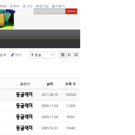
화방
트위터
로그인
회원가입
즐겨찾기
▶대화방◀
검색
쓰기
돋움
T
Li
Zi
G
st
n
al
e
le
r
y
글쓴이
날짜
조회 수
2011.08.10
124343
2009.11.04
11264
2009.11.04
9554
2009.10.31
13448