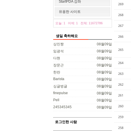
StartPDA 강좌
269
유용한 사이트
268
오늘: 1
어제: 1
전체: 11672786
267
생일 축하해요
266
상진짱
08월09일
265
임광석
08월09일
다현
08월09일
264
장문근
08월09일
한란
08월09일
263
Barista
08월09일
262
싱글벙글
08월09일
finepulse
08월09일
261
Pell
08월09일
260
245345345
08월09일
259
로그인한 사람
258