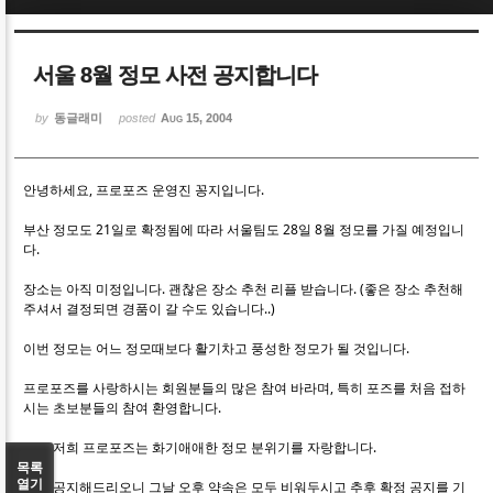
Sketchbook5, 스케치북5
Sketchbook5, 스케치북5
서울 8월 정모 사전 공지합니다
by
동글래미
posted
Aug 15, 2004
안녕하세요, 프로포즈 운영진 꽁지입니다.
Sketchbook5, 스케치북5
Sketchbook5, 스케치북5
부산 정모도 21일로 확정됨에 따라 서울팀도 28일 8월 정모를 가질 예정입니
다.
장소는 아직 미정입니다. 괜찮은 장소 추천 리플 받습니다. (좋은 장소 추천해
주셔서 결정되면 경품이 갈 수도 있습니다..)
이번 정모는 어느 정모때보다 활기차고 풍성한 정모가 될 것입니다.
프로포즈를 사랑하시는 회원분들의 많은 참여 바라며, 특히 포즈를 처음 접하
시는 초보분들의 참여 환영합니다.
항상 저희 프로포즈는 화기애애한 정모 분위기를 자랑합니다.
목록
열기
미리 공지해드리오니 그날 오후 약속은 모두 비워두시고 추후 확정 공지를 기