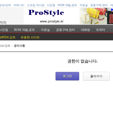
정보/강좌
커뮤니티
소모임 게시판
사진첩
ROM 개발,공유
자료실
공동구매,장터
대
사진첩
ROM 개발,공유
자료실
공동구매,장터
대화방
트위터
artPDA 강좌
유용한 사이트
정보/강좌
›
공지사항
케치북5
케치북5
권한이 없습니다.
로그인
돌아가기
케치북5
케치북5