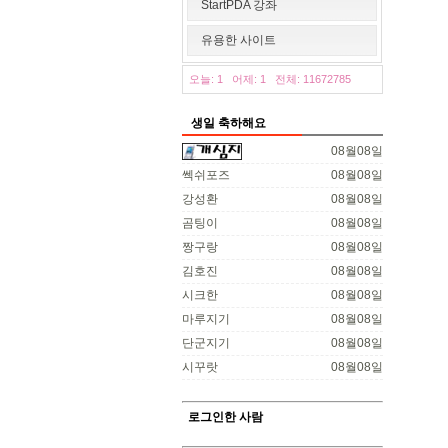
StartPDA 강좌
유용한 사이트
오늘: 1
어제: 1
전체: 11672785
생일 축하해요
08월08일
쎅쉬포즈
08월08일
강성환
08월08일
곰팅이
08월08일
짱구랑
08월08일
김호진
08월08일
시크한
08월08일
마루지기
08월08일
단군지기
08월08일
시꾸랏
08월08일
로그인한 사람