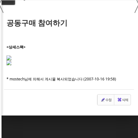
〈
공동구매 참여하기
<상세스팩>
* mostech님에 의해서 게시물 복사되었습니다 (2007-10-16 19:58)
수정
삭제