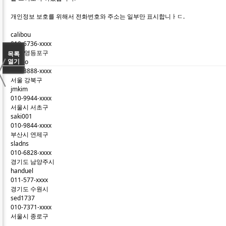
개인정보 보호를 위해서 전화번호와 주소는 일부만 표시합니ㅏㄷ.
calibou
010-6736-xxxx
서울 영등포구
〈
목록
oh5no
열기
010-3888-xxxx
서울 강북구
jmkim
010-9944-xxxx
서울시 서초구
saki001
010-9844-xxxx
부산시 연제구
sladns
010-6828-xxxx
경기도 남양주시
handuel
011-577-xxxx
경기도 수원시
sed1737
010-7371-xxxx
서울시 종로구