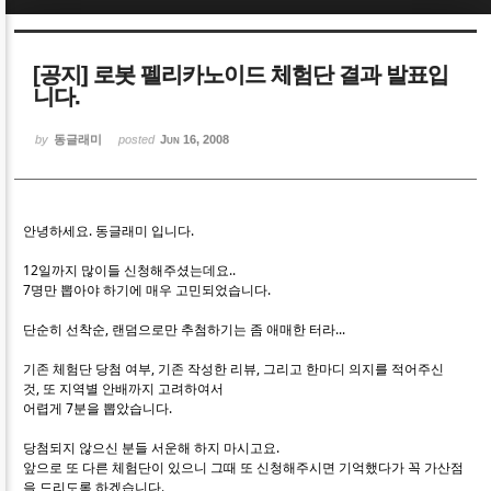
Sketchbook5, 스케치북5
Sketchbook5, 스케치북5
[공지] 로봇 펠리카노이드 체험단 결과 발표입
니다.
by
동글래미
posted
Jun 16, 2008
Sketchbook5, 스케치북5
Sketchbook5, 스케치북5
안녕하세요. 동글래미 입니다.
12일까지 많이들 신청해주셨는데요..
7명만 뽑아야 하기에 매우 고민되었습니다.
단순히 선착순, 랜덤으로만 추첨하기는 좀 애매한 터라...
기존 체험단 당첨 여부, 기존 작성한 리뷰, 그리고 한마디 의지를 적어주신
것, 또 지역별 안배까지 고려하여서
어렵게 7분을 뽑았습니다.
당첨되지 않으신 분들 서운해 하지 마시고요.
앞으로 또 다른 체험단이 있으니 그때 또 신청해주시면 기억했다가 꼭 가산점
을 드리도록 하겠습니다.