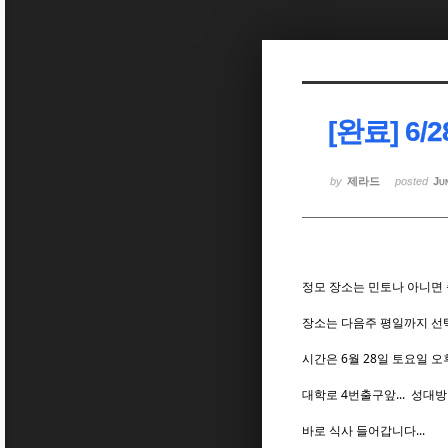
Sketchbook5, 스케치북5
Sketchbook5, 스케치북5
[완료] 6/
Sketchbook5, 스케치북5
Sketchbook5, 스케치북5
by
제라드
posted
Ju
정모 장소는 민토나 아니면
장소는 다음주 평일까지 선택
시간은 6월 28일 토요일 오
대학로 4번출구앞... 성대
바로 식사 들어갑니다...