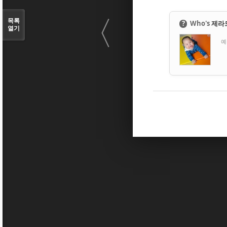
〈
목록
?
Who's
제라
열기
예