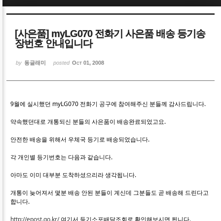
Sketchbook5, 스케치북5
Sketchbook5, 스케치북5
[사은품] myLG070 전화기 사은품 배송 등기송
장번호 안내입니다
by
동글래미
posted
Oct 01, 2008
Sketchbook5, 스케치북5
Sketchbook5, 스케치북5
9월에 실시했던 myLG070 전화기 공구에 참여해주신 분들께 감사드립니다.
약속했던대로 개통되신 분들의 사은품이 배송완료되었고요.
안전한 배송을 위해서 우체국 등기로 배송되었습니다.
각 개인별 등기번호는 다음과 같습니다.
아마도 이미 대부분 도착하셨으리라 생각됩니다.
개통이 늦어져서 몇분 배송 안된 분들이 계신데 그분들도 곧 배송해 드린다고
합니다.
http://epost.go.kr/
여기서 등기소포배달조회로 확인해보시면 됩니다.