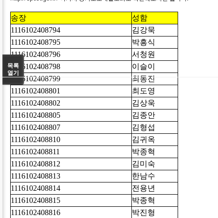
송장
성함
1116102408794
김강묵
1116102408795
박흥식
1116102408796
서청원
1116102408798
이슬이
목록
열기
1116102408799
최동진
1116102408801
최도영
1116102408802
김상욱
1116102408805
김종안
1116102408807
김형섭
1116102408810
김귀옥
1116102408811
박종혁
1116102408812
김미숙
1116102408813
한남수
1116102408814
전용년
1116102408815
박종혁
1116102408816
박진형