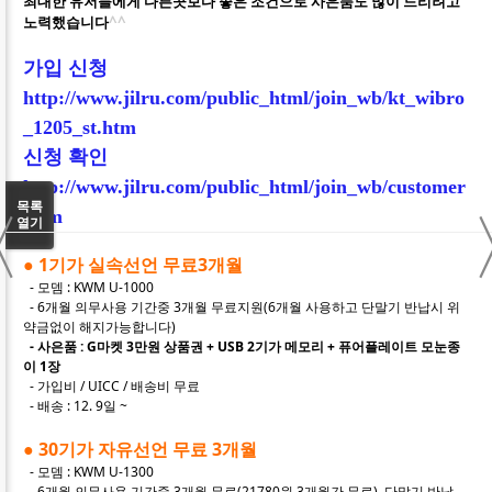
최대한 유저들에게 다른곳보다
좋은 조건으로 사은품도 많이 드리려고
노력했습니다
^^
가입 신청
http://www.jilru.com/public_html/join_wb/kt_wibro
_1205_st.htm
신청 확인
http://www.jilru.com/public_html/join_wb/customer
〈
목록
.htm
열기
● 1기가 실속선언 무료3개월
- 모뎀 : KWM U-1000
- 6개월 의무사용 기간중 3개월 무료지원(6개월 사용하고 단말기 반납시 위
약금없이 해지가능합니다)
- 사은품 : G마켓 3만원 상품권 + USB 2기가 메모리 + 퓨어플레이트 모눈종
이 1장
- 가입비 / UICC / 배송비 무료
- 배송 : 12. 9일 ~
●
30기가 자유선언 무료 3개월
- 모뎀 : KWM U-1300
- 6개월 의무사용 기간중 3개월 무료(21780원 3개월간 무료), 단말기 반납