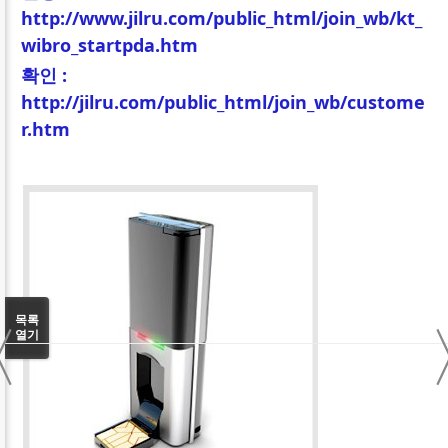
http://www.jilru.com/public_html/join_wb/kt_
wibro_startpda.htm
확인 :
http://jilru.com/public_html/join_wb/custome
r.htm
〈
목록
열기