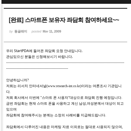
Sketchbook5, 스케치북5
Sketchbook5, 스케치북5
[완료] 스마트폰 보유자 좌담회 참여하세요~~
by
동글래미
posted
May 11, 2009
우리 StartPDA에 들어온 좌담회 요청 안내입니다.
Sketchbook5, 스케치북5
Sketchbook5, 스케치북5
관심있으신 분들은 신청해보시기 바랍니다.
-----------------------------------------------------------------------------------------------------
-----------------------------------------------------
안녕하십니까
?
저희는 리서치 인터네셔널
(www.research-int.co.kr)
이라는 여론조사 기관입니
다
.
저희 회사에서 이번에
"
스마트 폰 사용자”대상으로 좌담회 진행 예정입니다
.
금번 좌담회는 현재 스마트 폰을 사용하고 계신 남성
,
여성분께서 대상이 되고
있으며
좌담회에 참여해주시는 분께는 소정의 사례비를 지급해드립니다
.
좌담회에서 다루어진 내용은 마케팅 자료 이외로는 절대로 사용되지 않으며
,