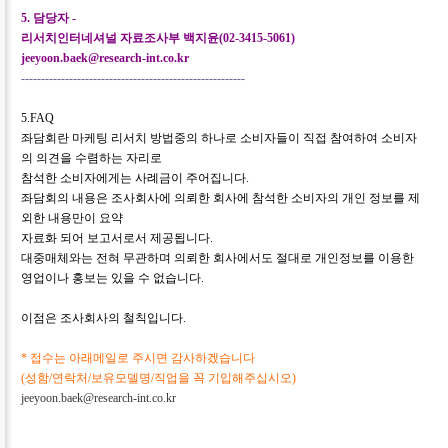
5.
담당자
-
리서치인터네셔널 자료조사부 백지윤
(02-3415-5061)
jeeyoon.baek@research-int.co.kr
--------------------------------------------------------
5.FAQ
좌담회란 마케팅 리서치 방법중의 하나로 소비자들이 직접 참여하여 소비자
의 의견을 수렴하는 자리로
참석한 소비자에게는 사례금이 주어집니다
.
좌담회의 내용은 조사회사에 의뢰한 회사에 참석한 소비자의 개인 정보를 제
외한 내용만이 요약
자료화 되어 보고서로서 제공됩니다
.
대중매체와는 전혀 무관하며 의뢰한 회사에서도 절대로 개인정보를 이용한
영업이나 홍보는 있을 수 없습니다
.
이점은 조사회사의 철칙입니다
.
*
접수는 아래메일로 주시면 감사하겠습니다
(
성함
/
연락처
/
보유모델명
/
직업을 꼭 기입해주십시오
)
jeeyoon.baek@research-int.co.kr