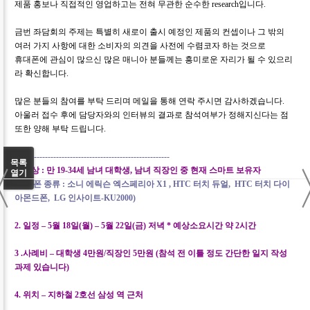
제품 홍보나 직접적인 영업하고는 전혀 무관한 순수한
research
입니다
.
금번 좌담회의 주제는 특별히 새로이 출시 예정인 제품의 컨셉이나 그 밖의
여러 가지 사항에 대한 소비자의 의견을 사전에 수렴코자 하는 것으로
휴대폰에 관심이 많으신 많은 매니아 분들께는 흥미로운 자리가 될 수 있으리
라 확신합니다
.
많은 분들의 참여를 부탁 드리며 메일을 통해 연락 주시면 감사하겠습니다
.
아울러 접수 후에 담당자와의 인터뷰의 결과로 참석여부가 정해지신다는 점
또한 양해 부탁 드립니다
.
--------------------------------------------------------
〈
목록
1.
대상
:
만
19-34
세 남녀 대학생
,
남녀 직장인 중 현재 스마트 보유자
열기
해당 폰 종류
:
소니 에릭슨 엑스페리아
X1 , HTC
터치 듀얼
, HTC
터치 다이
아몬드폰
, LG
인사이트
-KU2000)
2.
일정 –
5
월
18
일
(
월
)
–
5
월
22
일
(
금
)
저녁
*
예상소요시간 약
2
시간
3 .
사례비 – 대학생
4
만원
/
직장인
5
만원
(
참석 전 이틀 정도 간단한 일지 작성
과제 있습니다
)
4.
위치 – 지하철
2
호선 삼성 역 근처