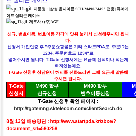
제품명 :
[삼성 옴니아폰 SCH-M490/M495 전용] 퓨어메
이트 실리콘 케이스
제조사 :
(주)AGF
신규, 번호이동, 번호이동 각각에 맞춰 눌러서 신청해주시면 됩니
다.
신청서 개인인증 후 "주문쇼핑몰은 기타 스타트PDA로, 주문ID는
1234, 주문번호도 1234"로
넣어주시면 됩니다. T-Gate 신청서에는 요금제 선택이나 적는게
빠져있는데요.
T-Gate 신청후 상담원이 해피콜 전화드리면 그때
요금제 말씀해
주시면 됩니다.
T-Gate
M490 할부
M490 할부
M
신청서
신규신청
번호이동신청
T-Gate 신청후 확인 페이지 :
http://tgatemng.sktelecom.com/clientSearch.do
8월 13일 배송명단 :
http://www.startpda.kr/zbxe/?
document_srl=580258