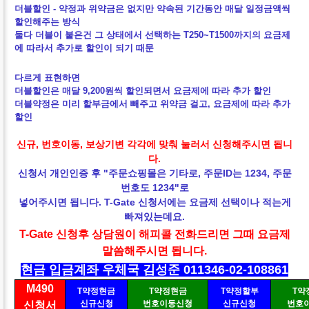
더블할인 - 약정과 위약금은 없지만 약속된 기간동안 매달 일정금액씩
할인해주는 방식
둘다 더블이 붙은건 그 상태에서 선택하는 T250~T1500까지의 요금제
에 따라서 추가로 할인이 되기 때문
다르게 표현하면
더블할인은 매달 9,200원씩 할인되면서 요금제에 따라 추가 할인
더블약정은 미리 할부금에서 빼주고 위약금 걸고, 요금제에 따라 추가
할인
신규, 번호이동, 보상기변 각각에 맞춰 눌러서 신청해주시면 됩니
다.
신청서 개인인증 후 "주문쇼핑몰은 기타로, 주문ID는 1234, 주문
번호도 1234"로
넣어주시면 됩니다. T-Gate 신청서에는 요금제 선택이나 적는게
빠져있는데요.
T-Gate 신청후 상담원이 해피콜 전화드리면 그때
요금제
말씀해주시면 됩니다.
현금 입금계좌 우체국 김성준 011346-02-108861
M490
T약정현금
T약정현금
T약정할부
T약
신규신청
번호이동신청
신규신청
번호
신청서