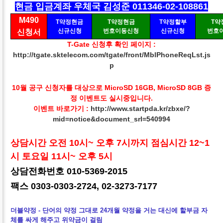
현금 입금계좌 우체국 김성준 011346-02-108861
M490
T약정현금
T약정현금
T약정할부
T약
신규신청
번호이동신청
신규신청
번호
신청서
T-Gate 신청후 확인 페이지 :
http://tgate.sktelecom.com/tgate/front/MblPhoneReqLst.js
p
10월 공구 신청자를 대상으로 MicroSD 16GB, MicroSD 8GB 증
정 이벤트도 실시중입니다.
이벤트 바로가기 :
http://www.startpda.kr/zbxe/?
mid=notice&document_srl=540994
상담시간 오전 10시~ 오후 7시까지 점심시간 12~1
시 토요일 11시~ 오후 5시
상담전화번호 010-5369-2015
팩스 0303-0303-2724, 02-3273-7177
더블약정 - 단어의 약정 그대로 24개월 약정을 거는 대신에 할부금 자
체를 싸게 해주고 위약금이 걸림