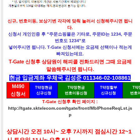
신규, 번호이동, 보상기변 각각에 맞춰 눌러서 신청해주시면 됩니
다.
신청서 개인인증 후 "주문쇼핑몰은 기타로, 주문ID는 1234, 주문
번호도 1234"로
넣어주시면 됩니다. T-Gate 신청서에는 요금제 선택이나 적는게
빠져있는데요.
T-Gate 신청후 상담원이 해피콜 전화드리면 그때
요금제
말씀해주시면 됩니다.
현금 입금계좌 우체국 김성준 011346-02-108861
M490
T약정현금
T약정현금
T약정할부
T약
신규신청
번호이동신청
신규신청
번호
신청서
T-Gate 신청후 확인 페이지 :
http://tgate.sktelecom.com/tgate/front/MblPhoneReqLst.js
p
상담시간 오전 10시~ 오후 7시까지 점심시간 12~1
시 토요일 11시~ 오후 5시