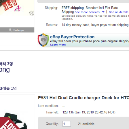
터리 3명
크래들 1명