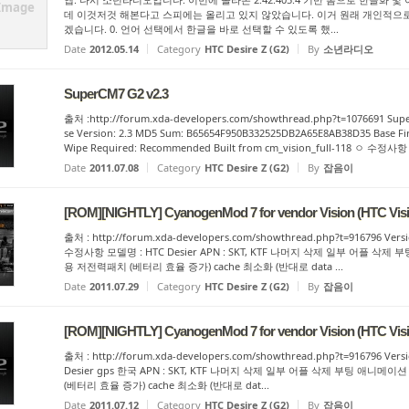
Image
데 이것저것 해본다고 스피에는 올리고 있지 않았습니다. 이거 원래 개인적으
겠습니다. 0. 언어 선택에서 한글을 바로 선택할 수 있도록 했...
Date
2012.05.14
Category
HTC Desire Z (G2)
By
소년라디오
SuperCM7 G2 v2.3
출처 :http://forum.xda-developers.com/showthread.php?t=1076691 Supe
se Version: 2.3 MD5 Sum: B65654F950B332525DB2A65E8AB38D35 Base Firm
Wipe Required: Recommended Built from cm_vision_full-118 ㅇ 수정사항 
Date
2011.07.08
Category
HTC Desire Z (G2)
By
잡음이
[ROM][NIGHTLY] CyanogenMod 7 for vendor Vision (HTC Visi
출처 : http://forum.xda-developers.com/showthread.php?t=916796 Ver
수정사항 모델명 : HTC Desier APN : SKT, KTF 나머지 삭제 일부 어플
용 저전력패치 (베터리 효율 증가) cache 최소화 (반대로 data ...
Date
2011.07.29
Category
HTC Desire Z (G2)
By
잡음이
[ROM][NIGHTLY] CyanogenMod 7 for vendor Vision (HTC Visi
출처 : http://forum.xda-developers.com/showthread.php?t=916796 Ve
Desier gps 한국 APN : SKT, KTF 나머지 삭제 일부 어플 삭제 부팅 
(베터리 효율 증가) cache 최소화 (반대로 dat...
Date
2011.07.12
Category
HTC Desire Z (G2)
By
잡음이