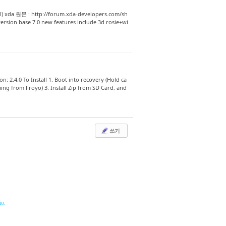
.1) xda 원문 : http://forum.xda-developers.com/sh
rsion base 7.0 new features include 3d rosie+wi
2.4.0 To Install 1. Boot into recovery (Hold ca
ng from Froyo) 3. Install Zip from SD Card, and
쓰기
o.