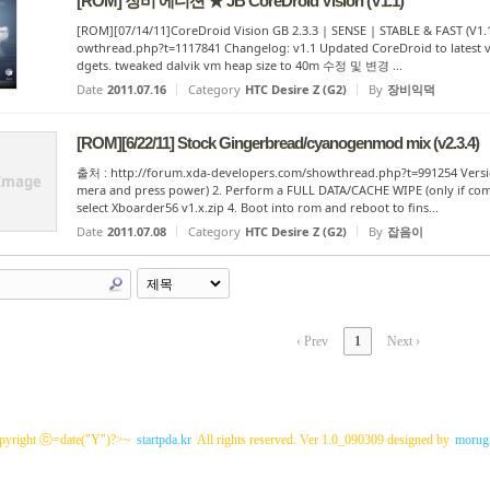
[ROM] 장비 에디션 ★ JB CoreDroid Vision (V1.1)
[ROM][07/14/11]CoreDroid Vision GB 2.3.3 | SENSE | STABLE & FAST (V1
owthread.php?t=1117841 Changelog: v1.1 Updated CoreDroid to latest ve
dgets. tweaked dalvik vm heap size to 40m 수정 및 변경 ...
Date
2011.07.16
Category
HTC Desire Z (G2)
By
장비익덕
[ROM][6/22/11] Stock Gingerbread/cyanogenmod mix (v2.3.4)
출처 : http://forum.xda-developers.com/showthread.php?t=991254 Version: 
Image
mera and press power) 2. Perform a FULL DATA/CACHE WIPE (only if comi
select Xboarder56 v1.x.zip 4. Boot into rom and reboot to fins...
Date
2011.07.08
Category
HTC Desire Z (G2)
By
잡음이
‹ Prev
1
Next ›
pyright ⓒ=date("Y")?>~
startpda.kr
All rights reserved. Ver 1.0_090309 designed by
morugi