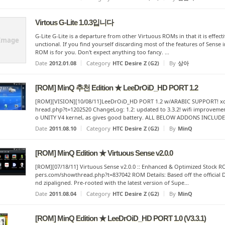
Virtous G-Lite 1.0.3입니다
G-Lite G-Lite is a departure from other Virtuous ROMs in that it is effec
Image
unctional. If you find yourself discarding most of the features of Sense i
ROM is for you. Don't expect anything too fancy. ...
Date
2012.01.08
Category
HTC Desire Z (G2)
By
상아
[ROM] MinQ 추천 Edition ★ LeeDrOiD_HD PORT 1.2
[ROM][VISION][10/08/11]LeeDrOiD_HD PORT 1.2 w/ARABIC SUPPORT! xd
hread.php?t=1202520 ChangeLog: 1.2: updated to 3.3.2! wifi improvements
o UNITY V4 kernel, as gives good battery. ALL BELOW ADDONS INCLUDED
Date
2011.08.10
Category
HTC Desire Z (G2)
By
MinQ
[ROM] MinQ Edition ★ Virtuous Sense v2.0.0
[ROM][07/18/11] Virtuous Sense v2.0.0 :: Enhanced & Optimized Stock R
pers.com/showthread.php?t=837042 ROM Details: Based off the official 
nd zipaligned. Pre-rooted with the latest version of Supe...
Date
2011.08.04
Category
HTC Desire Z (G2)
By
MinQ
[ROM] MinQ Edition ★ LeeDrOiD_HD PORT 1.0 (V3.3.1)