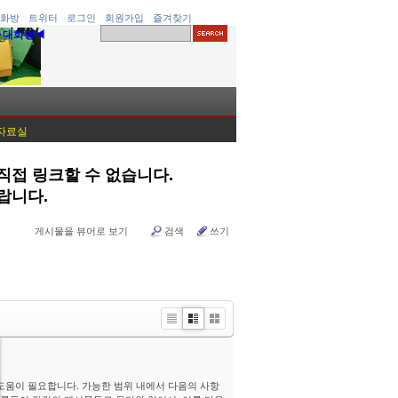
화방
트위터
로그인
회원가입
즐겨찾기
▶대화방◀
 자료실
 직접 링크할 수 없습니다.
랍니다.
게시물을 뷰어로 보기
검색
쓰기
Li
Zi
G
st
n
al
e
le
r
 도움이 필요합니다. 가능한 범위 내에서 다음의 사항
y