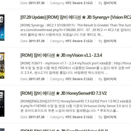
Date
2011.07.30
Category
HTC Desire Z (G2)
By
장비익덕
[07.29 Update] [ROM] 장비 에디션 ★ JB Synergy+ [Vision RC2
[ROM] Synergy - (RC2.1 07/28/2011) - The Result Is Greater Than The Su
ers.com/showthread.php?t=1186280 2011 . 07 . 29 RC2 => R
버리 플레싱 해서 사용하셔도 되겠습니다 가로 쿼티도 팍...
Date
2011.07.28
Category
HTC Desire Z (G2)
By
장비익덕
[ROM] 장비 에디션 ★ JB myVision v1.1 - 2.3.4
[ROM] 7/26/11 - myVision v1.1 - 2.3.4 myTouch port xda원문 : http://f
58 수정 및 변경 사항 예전 HD2에서 사용했던 Glacier롬 느낌이 매우 강한 
드 2.3.4 , 센스2.1이 탑재된 롬입니다. 바탕화면 락스크린이 ...
Date
2011.07.28
Category
HTC Desire Z (G2)
By
장비익덕
[ROM] 장비 에디션 ★ JB HoneySenseHD 7.3 V2
[ROM][ENGLISH][27/7/11] HoneySenseHD 7.3 G2/DZ Port 1.0 RC2 xda원문
d.php?t=1187450 수정 및 변경 사항 기존의 Virtuous Unity Sense 
분 코어드로이드의 푸른 느낌의 테마도 합세했습니다. * 루트익스플...
Date
2011.07.28
Category
HTC Desire Z (G2)
By
장비익덕