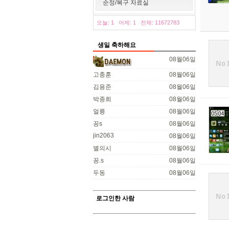
순정/복구 자료실
오늘: 1
어제: 1
전체: 11672783
생일 축하해요
08월06일
No 
고충훈
08월06일
김용준
08월06일
박종희
08월06일
얼릉
08월06일
꽁s
08월06일
jin2063
08월06일
별의시
08월06일
꽁.s
08월06일
두동
08월06일
No 
로그인한 사람