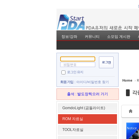
정보/강좌
커뮤니티
소모임 게시판
Sketchbook5, 스
Sketchbook5, 스
로그인 유지
Home
›
회원 가입
아이디/비밀번호 찾기
각
출석 : 발도장찍으러 가기
Sketchbook5, 스
Sketchbook5, 스
GomdoLight (곰돌라이트)
ROM 자료실
Notice
TOOL자료실