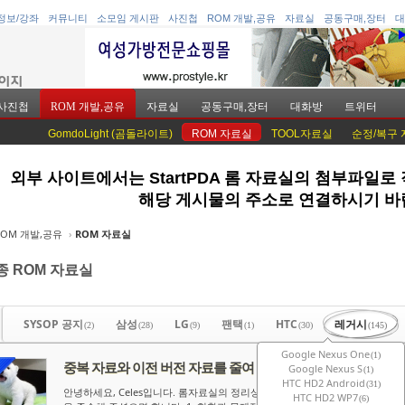
정보/강좌
커뮤니티
소모임 게시판
사진첩
ROM 개발,공유
자료실
공동구매,장터
대
사진첩
ROM 개발,공유
자료실
공동구매,장터
대화방
트위터
GomdoLight (곰돌라이트)
ROM 자료실
TOOL자료실
순정/복구
외부 사이트에서는 StartPDA 롬 자료실의 첨부파일로
케치북5
케치북5
해당 게시물의 주소로 연결하시기 바
ROM 개발,공유
›
ROM 자료실
종 ROM 자료실
케치북5
케치북5
SYSOP 공지
삼성
LG
팬택
HTC
레거시
(2)
(28)
(9)
(1)
(30)
(145)
Google Nexus One
(1)
중복 자료와 이전 버전 자료를 줄여 주십시오.
Google Nexus S
(1)
HTC HD2 Android
(31)
안녕하세요, Celes입니다. 롬자료실의 정리상태를 개선하는 데에 여러분들의
HTC HD2 WP7
(6)