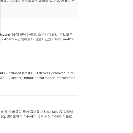
은 롬들이 각각의 게시물들로 올라와 있어서, 이를 다운
258&postcount=6945 안녕하세요. 소년라디오입니다. 모두
2.405.4 업데이트가 배포되었고 xda의 tun4f1sh
ts - included latest GPU drivers (removed in rev
 CM9 RC2 kernel - minor performance improvemen
P에 비해 오버클럭 폭이 줄어들고 Smartass V2 설정이
80p 30f 촬영은 가능하며, CM 순정 카메라 어플로