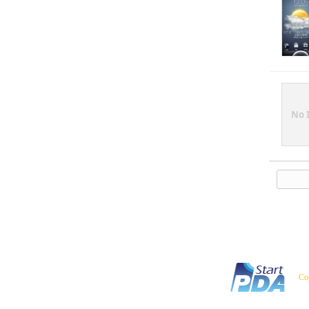
No 
Co