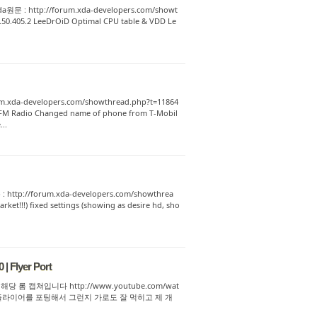
a원문 : http://forum.xda-developers.com/showt
.50.405.2 LeeDrOiD Optimal CPU table & VDD Le
rum.xda-developers.com/showthread.php?t=11864
C FM Radio Changed name of phone from T-Mobil
..
 : http://forum.xda-developers.com/showthrea
et!!!) fixed settings (showing as desire hd, sho
| Flyer Port
6026 해당 롬 캡쳐입니다 http://www.youtube.com/wat
불구하고 플라이어를 포팅해서 그런지 가로도 잘 먹히고 제 개