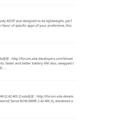
tively AOSP and designed to be lightweight, yet f
n favor of specific apps of your preference, this
a원문 : http://forum.xda-developers.com/showt
, faster and better battery life! also, swapped t
 ...
OM (2.42.405.2) xda원문 : http://forum.xda-develo
DesireZ Sense ROM (WWE 2.42.405.2), deodexed a