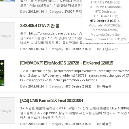
을 준수해 주셨으면 합니다. 1. 현황과 문제점 롬 자료실에 기종별로 워낙 많
HTC HD2 WM6.5
(22)
로드하려는 초보자들이 어떤 롬을 다운로드해야...
HTC Touch Diamond
(2)
Date
2012.04.14
Category
SYSOP 공지
By
Celes
HTC Desire
(13)
HTC Desire HD
(3)
HTC Desire Z (G2)
(22)
2.42.405.4 OTA 기반 롬
Motorola MOTOROI
(1)
Motorola Atrix
(4)
원본 : http://forum.xda-developers.com/showpost.php?p=26040
Motorola Droid 2
Image
(0)
센스4와 ICS를 즐기시느라 정신이 없으시겠지만(그리고 저도 그랬지만) 그저께 2.4
Sony Ericsson Xperia X1
(37)
님께서 그 패치를 적용한 롬이 올라왔길래 올려놓습니다. 아직 RUU...
Date
2012.05.14
Category
HTC Desire Z (G2)
By
소년라디오
[CM9/AOKP] EliteModICS 120728 + ElitKernel 120815
120815 (kernel only) - performance improvements - stability improvemen
ision 2 due to HW overlay problems) 120728 - synced most changes of
ts - less aggressive launcher protection - 2x faster s...
Date
2012.08.24
Category
HTC Desire Z (G2)
By
하늘군
[ICS] CM9 Kernel 3.X Final 20121004
3.x 커널로 새롭게 돌아온 CM9 Final입니다. 전에 소개해 드렸던 Elite AOK
Image
불가능해졌고, 720p Video 촬영 프레임이 제한되는 단점이 있습니다. 하지만 4
터치 포커스가 가능해 진 장점이 ...
Date
2012.10.30
Category
HTC Desire Z (G2)
By
하늘군