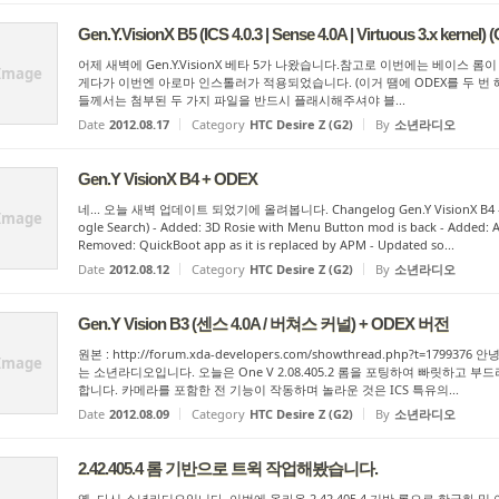
Gen.Y.VisionX B5 (ICS 4.0.3 | Sense 4.0A | Virtuous 3.x kerne
어제 새벽에 Gen.Y.VisionX 베타 5가 나왔습니다.참고로 이번에는 베이스
Image
게다가 이번엔 아로마 인스톨러가 적용되었습니다. (이거 땜에 ODEX를 두 번 
들께서는 첨부된 두 가지 파일을 반드시 플래시해주셔야 블...
Date
2012.08.17
Category
HTC Desire Z (G2)
By
소년라디오
Gen.Y VisionX B4 + ODEX
네... 오늘 새벽 업데이트 되었기에 올려봅니다. Changelog Gen.Y VisionX B4 - Fixed
Image
ogle Search) - Added: 3D Rosie with Menu Button mod is back - Added: 
Removed: QuickBoot app as it is replaced by APM - Updated so...
Date
2012.08.12
Category
HTC Desire Z (G2)
By
소년라디오
Gen.Y Vision B3 (센스 4.0A / 버쳐스 커널) + ODEX 버전
원본 : http://forum.xda-developers.com/showthread.php?t=1
Image
는 소년라디오입니다. 오늘은 One V 2.08.405.2 롬을 포팅하여 빠릿하고 부드러
합니다. 카메라를 포함한 전 기능이 작동하며 놀라운 것은 ICS 특유의...
Date
2012.08.09
Category
HTC Desire Z (G2)
By
소년라디오
2.42.405.4 롬 기반으로 트윅 작업해봤습니다.
옙. 다시 소년라디오입니다. 이번에 올라온 2.42.405.4 기반 롬으로 한글화