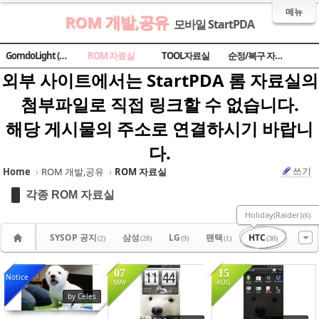
메뉴
ROM 개발,공유
모바일 StartPDA
Sketchbook5, 스케치북5
Sketchbook5, 스케치북5
Sketchbook5, 스케치북5
Sketchbook5, 스케치북5
GomdoLight (곰돌라이트)
ROM 자료실
TOOL자료실
순정/복구 자료실
외부 사이트에서는 StartPDA 롬 자료실의
첨부파일로 직접 링크할 수 없습니다.
해당 게시물의 주소로 연결하시기 바랍니
다.
쓰기
Home
›
ROM 개발,공유
›
ROM 자료실
각종 ROM 자료실
Holiday(Raider)
(6)
SYSOP 공지
삼성
LG
팬택
HTC
(2)
(28)
(9)
(1)
(30)
07
15
Notice
MAY
AUG
by Celes