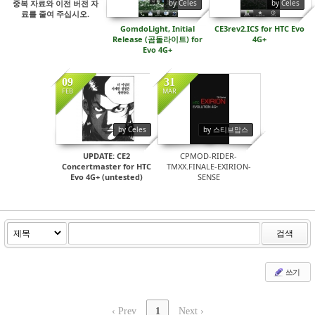
by Celes
by Celes
중복 자료와 이전 버전 자
료를 줄여 주십시오.
GomdoLight, Initial
CE3rev2.ICS for HTC Evo
Release (곰돌라이트) for
4G+
Evo 4G+
09
31
FEB
MAR
by Celes
by 스티브맙스
UPDATE: CE2
CPMOD-RIDER-
Concertmaster for HTC
TMXX.FINALE-EXIRION-
Evo 4G+ (untested)
SENSE
검색
쓰기
‹ Prev
1
Next ›