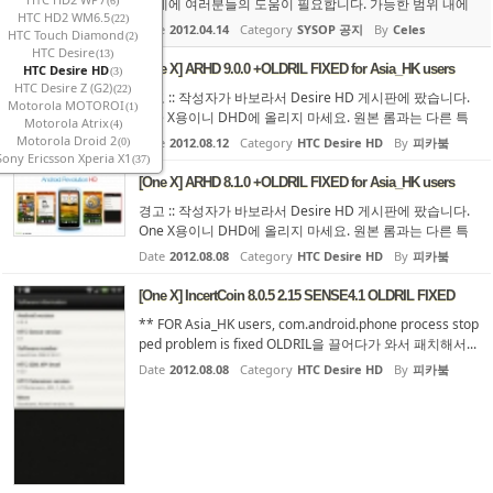
(6)
는 데에 여러분들의 도움이 필요합니다. 가능한 범위 내에
HTC HD2 WM6.5
(22)
서 다음의 사항을 준수해 주셨으면 합니다. 1. 현황과 문제
Date
2012.04.14
Category
SYSOP 공지
By
Celes
HTC Touch Diamond
(2)
점 롬 자료실에 기종별로 워낙 많은 롬들이 각각의 게시물
HTC Desire
(13)
들로 올라와 있어서, 이를 다운로드하려는 초보자들이 어떤
[One X] ARHD 9.0.0 +OLDRIL FIXED for Asia_HK users
HTC Desire HD
(3)
롬을 다운로드해야...
HTC Desire Z (G2)
(22)
경고 :: 작성자가 바보라서 Desire HD 게시판에 팠습니다.
Motorola MOTOROI
(1)
One X용이니 DHD에 올리지 마세요. 원본 롬과는 다른 특
Motorola Atrix
(4)
장점 ＊ 6.3.1에서 추출한 1.29 기반 핵심 RIL에 127.19 릴
Motorola Droid 2
Date
2012.08.12
Category
HTC Desire HD
By
피카붘
(0)
기반입니다. ＊ 원래 1.29 이상만 올렸다 하면 unfortuantel
Sony Ericsson Xperia X1
(37)
ly the process com.android.phone is stopped 문제를 해
[One X] ARHD 8.1.0 +OLDRIL FIXED for Asia_HK users
결했습니다. ...
경고 :: 작성자가 바보라서 Desire HD 게시판에 팠습니다.
One X용이니 DHD에 올리지 마세요. 원본 롬과는 다른 특
장점 ＊ 6.3.1에서 추출한 1.29 기반 핵심 RIL에 127.19 릴
Date
2012.08.08
Category
HTC Desire HD
By
피카붘
기반입니다. ＊ 원래 1.29 이상만 올렸다 하면 unfortuantel
ly the process com.android.phone is stopped 문제를 해
[One X] IncertCoin 8.0.5 2.15 SENSE4.1 OLDRIL FIXED
결했습니다. ＊ old r...
** FOR Asia_HK users, com.android.phone process stop
ped problem is fixed OLDRIL을 끌어다가 와서 패치해서...
정상작동 합니다. 훕흐훕흐. Based on 2.15.401.2 Android
Date
2012.08.08
Category
HTC Desire HD
By
피카붘
4.0.4 - thanks football for always keeping us up-to-date
Deodexed, Recompressed & Zipaligned Rooted with the
latest SuperSu &am...