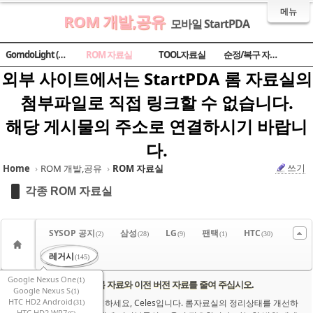
메뉴
ROM 개발,공유
모바일 StartPDA
Sketchbook5, 스케치북5
Sketchbook5, 스케치북5
Sketchbook5, 스케치북5
Sketchbook5, 스케치북5
GomdoLight (곰돌라이트)
ROM 자료실
TOOL자료실
순정/복구 자료실
외부 사이트에서는 StartPDA 롬 자료실의
첨부파일로 직접 링크할 수 없습니다.
해당 게시물의 주소로 연결하시기 바랍니
다.
쓰기
Home
›
ROM 개발,공유
›
ROM 자료실
각종 ROM 자료실
SYSOP 공지
삼성
LG
팬택
HTC
(2)
(28)
(9)
(1)
(30)
레거시
(145)
Google Nexus One
(1)
중복 자료와 이전 버전 자료를 줄여 주십시오.
Notice
Google Nexus S
(1)
HTC HD2 Android
안녕하세요, Celes입니다. 롬자료실의 정리상태를 개선하
(31)
HTC HD2 WP7