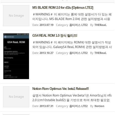
점 롬 자료실에 기종별로 워낙 많은 롬들이 각각의 게시물
들로 올라와 있어서, 이를 다운로드하려는 초보자들이 어떤
MS BLADE ROM 2.0 for d1lu [Optimus LTE2]
롬을 다운로드해야...
＃WARNING＃ 이 페이지는 롬에 대한 설명서가 다 있는 페
No Image
이지입니다. MS-BLADE Rom 2.0에 관한 설치방법과 사용
법 등등 롬을 올리기 전 필수로 알아야 할 부분을 모두 자세
Date
2013.07.19
Category
옵티머스 LTE2
By
THEReaL
히 설명하고 있습니다. 설명서를 읽지 않고 설치 하게 되면,
문제가 꼭 생길 수 있습니다. 설명서에 있는 내용, 질문게시
GS4 REAL ROM 1.0 정식 릴리즈!
판에 이미 올라온 내...
＃WARNING＃ 이 페이지에는 ROM에 대한 설명서가 작성
되어 있습니다. GalaxyS4 ReaL ROM에 관한 설치방법과 사
용법 등등 롬을 올리기 전 필수로 알아야 할 부분을 모두 자
Date
2013.10.27
Category
옵티머스 LTE2
By
THEReaL
세히 설명하고 있습니다. 설명서를 읽지 않고 설치 하게 되
면 문제가 생길 수 있습니다. 설명서에 있는 내용, 질문게시
판의 질...
Notion Rom Optimus Ver. beta1 Release!!!
설명서 Notion Rom Optimus Ver.beta1은 AmorIs님의 nfs
No Image
2.0 (cm10stable build2) 을 기반으로 하여 최대한 필요없
는 어플이나 파일등은 삭제하고 지금 포팅되있는 lg의 기능
Date
2013.07.31
Category
옵티머스 LTE2
By
Notion
들을 넣어 최대한 optimus 의 ui,ux을 느낄수 있게 한 쿠킹
롬입니다. 그리고 하나더 말씀을 드리자면 Optimus Ver.은