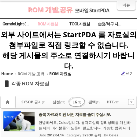
메뉴
ROM 개발,공유
모바일 StartPDA
Sketchbook5, 스케치북5
Sketchbook5, 스케치북5
Sketchbook5, 스케치북5
Sketchbook5, 스케치북5
GomdoLight (곰돌라이트)
ROM 자료실
TOOL자료실
순정/복구 자료실
외부 사이트에서는 StartPDA 롬 자료실의
첨부파일로 직접 링크할 수 없습니다.
해당 게시물의 주소로 연결하시기 바랍니
다.
쓰기
Home
›
ROM 개발,공유
›
ROM 자료실
각종 ROM 자료실
SYSOP 공지
삼성
LG
팬택
HTC
(2)
(28)
(9)
(1)
(30)
중복 자료와 이전 버전 자료를 줄여 주십시오.
Notice
안녕하세요, Celes입니다. 롬자료실의 정리상태를 개선하
는 데에 여러분들의 도움이 필요합니다. 가능한 범위 내에
서 다음의 사항을 준수해 주셨으면 합니다. 1. 현황과 문제
Date
2012.04.14
Category
SYSOP 공지
By
Celes