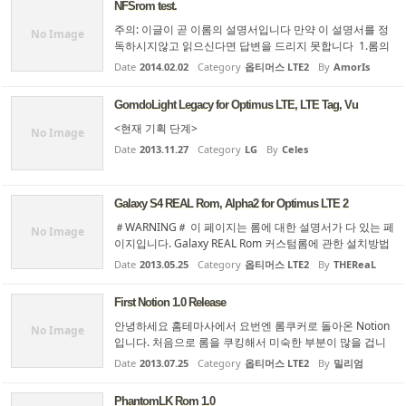
NFSrom test.
First Notion Rom과 별도로 ...
주의: 이글이 곧 이롬의 설명서입니다 만약 이 설명서를 정
No Image
독하시지않고 읽으신다면 답변을 드리지 못합니다 1.롬의
특징 이롬은 cm10stable build2 를 다이어트하고 트윅을
Date
2014.02.02
Category
옵티머스 LTE2
By
AmorIs
넣었습니다. 사용자의 취향에따라서 롬을 세팅가능한 롬입
니다. 2.change log 아로마화 커널탑재(Optiwiz made by
GomdoLight Legacy for Optimus LTE, LTE Tag, Vu
...
<현재 기획 단계>
No Image
Date
2013.11.27
Category
LG
By
Celes
Galaxy S4 REAL Rom, Alpha2 for Optimus LTE 2
＃WARNING＃ 이 페이지는 롬에 대한 설명서가 다 있는 페
No Image
이지입니다. Galaxy REAL Rom 커스텀롬에 관한 설치방법
과 사용법 등등 롬을 올리기 전 필수로 알아야 할 부분을 모
Date
2013.05.25
Category
옵티머스 LTE2
By
THEReaL
두 자세히 설명하고 있습니다. 설명서를 읽지 않고 설치 하
게 되면, 문제가 꼭 생길 수 있습니다. 설명서에 있는 내용,
First Notion 1.0 Release
질문게시판에 이미 올...
안녕하세요 홈테마사에서 요번엔 롬쿠커로 돌아온 Notion
No Image
입니다. 처음으로 롬을 쿠킹해서 미숙한 부분이 많을 겁니
다. 그래도 이해해주시고 .... 사실 xml이나 그런거 수정을
Date
2013.07.25
Category
옵티머스 LTE2
By
밀리엄
어떻게 하는지를 몰라서 그냥 이번롬은 짜집기에 불가합니
다.ㅜㅜ 일단, 이롬의 특징은요..(정체성은....흠...다시생각해
PhantomLK Rom 1.0