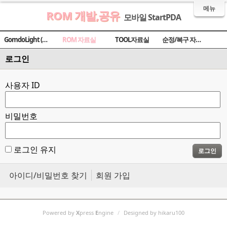
메뉴
ROM 개발,공유
모바일 StartPDA
GomdoLight (곰돌라이트)
ROM 자료실
TOOL자료실
순정/복구 자료실
로그인
사용자 ID
비밀번호
로그인 유지
로그인
아이디/비밀번호 찾기
회원 가입
Powered by
X
press
E
ngine
/
Designed by hikaru100