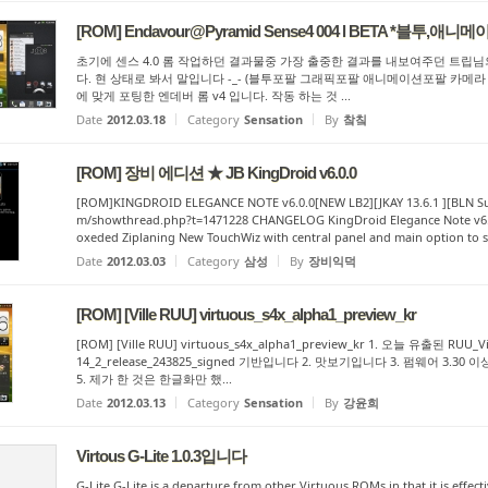
[ROM] Endavour@Pyramid Sense4 004 l BETA *블투,애니
초기에 센스 4.0 롬 작업하던 결과물중 가장 출중한 결과를 내보여주던 트립님
다. 현 상태로 봐서 말입니다 -_- (블투포팔 그래픽포팔 애니메이션포팔 카메라 
에 맞게 포팅한 엔데버 롬 v4 입니다. 작동 하는 것 ...
Date
2012.03.18
Category
Sensation
By
챀칰
[ROM] 장비 에디션 ★ JB KingDroid v6.0.0
[ROM]KINGDROID ELEGANCE NOTE v6.0.0[NEW LB2][JKAY 13.6.1 ][BLN Supp
m/showthread.php?t=1471228 CHANGELOG KingDroid Elegance Note v6.
oxeded Ziplaning New TouchWiz with central panel and main option to so
Date
2012.03.03
Category
삼성
By
장비익덕
[ROM] [Ville RUU] virtuous_s4x_alpha1_preview_kr
[ROM] [Ville RUU] virtuous_s4x_alpha1_preview_kr 1. 오늘 유출된 RUU_Vil
14_2_release_243825_signed 기반입니다 2. 맛보기입니다 3. 펌웨어 3.30 
5. 제가 한 것은 한글화만 했...
Date
2012.03.13
Category
Sensation
By
강윤희
Virtous G-Lite 1.0.3입니다
G-Lite G-Lite is a departure from other Virtuous ROMs in that it is effec