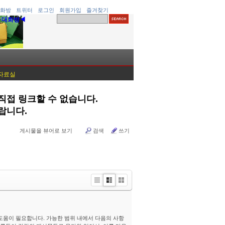
화방
트위터
로그인
회원가입
즐겨찾기
▶대화방◀
 자료실
 직접 링크할 수 없습니다.
랍니다.
게시물을 뷰어로 보기
검색
쓰기
Li
Zi
G
st
n
al
e
le
r
 도움이 필요합니다. 가능한 범위 내에서 다음의 사항
y