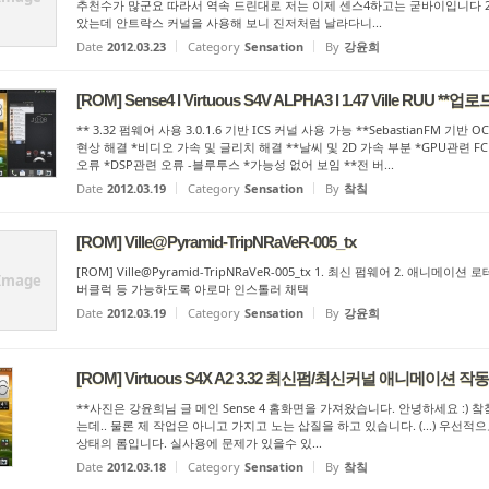
추천수가 많군요 따라서 역속 드린대로 저는 이제 센스4하고는 굳바이입니다 2.
았는데 안트락스 커널을 사용해 보니 진저처럼 날라다니...
Date
2012.03.23
Category
Sensation
By
강윤희
[ROM] Sense4 l Virtuous S4V ALPHA3 l 1.47 Ville RUU *
** 3.32 펌웨어 사용 3.0.1.6 기반 ICS 커널 사용 가능 **SebastianFM
현상 해결 *비디오 가속 및 글리치 해결 **날씨 및 2D 가속 부분 *GPU관련 FC
오류 *DSP관련 오류 -블루투스 *가능성 없어 보임 **전 버...
Date
2012.03.19
Category
Sensation
By
챀칰
[ROM] Ville@Pyramid-TripNRaVeR-005_tx
[ROM] Ville@Pyramid-TripNRaVeR-005_tx 1. 최신 펌웨어 2. 애니메이
Image
버클럭 등 가능하도록 아로마 인스톨러 채택
Date
2012.03.19
Category
Sensation
By
강윤희
[ROM] Virtuous S4X A2 3.32 최신펌/최신커널 애니메이션 작동
**사진은 강윤희님 글 메인 Sense 4 홈화면을 가져왔습니다. 안녕하세요 :)
는데.. 물론 제 작업은 아니고 가지고 노는 삽질을 하고 있습니다. (...) 우선적으
상태의 롬입니다. 실사용에 문제가 있을수 있...
Date
2012.03.18
Category
Sensation
By
챀칰