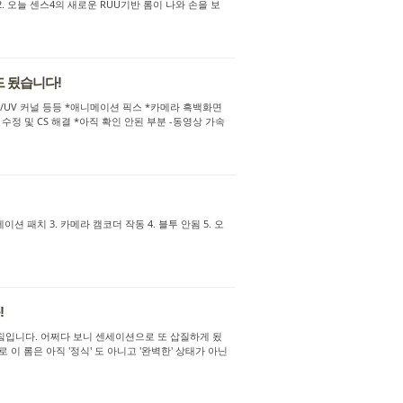
 오늘 센스4의 새로운 RUU기반 롬이 나와 손을 보
*업로드 됬습니다!
 기반 OC/UV 커널 등등 *애니메이션 픽스 *카메라 흑백화면
 수정 및 CS 해결 *아직 확인 안된 부분 -동영상 가속
션 로테이션 패치 3. 카메라 캠코더 작동 4. 블투 안됨 5. 오
!
 챀칰입니다. 어쩌다 보니 센세이션으로 또 삽질하게 됬
로 이 롬은 아직 '정식' 도 아니고 '완벽한' 상태가 아닌