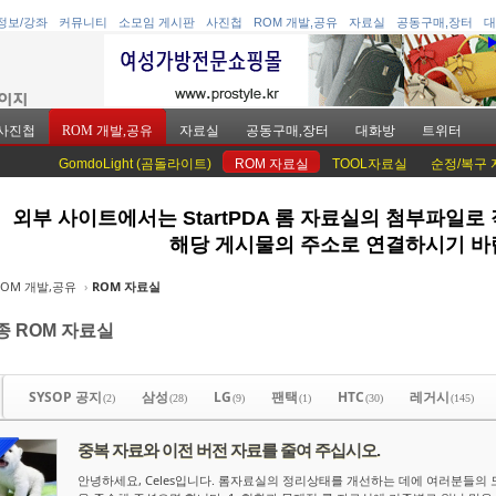
정보/강좌
커뮤니티
소모임 게시판
사진첩
ROM 개발,공유
자료실
공동구매,장터
대
사진첩
ROM 개발,공유
자료실
공동구매,장터
대화방
트위터
GomdoLight (곰돌라이트)
ROM 자료실
TOOL자료실
순정/복구
외부 사이트에서는 StartPDA 롬 자료실의 첨부파일로
케치북5
케치북5
해당 게시물의 주소로 연결하시기 바
ROM 개발,공유
›
ROM 자료실
종 ROM 자료실
케치북5
케치북5
SYSOP 공지
삼성
LG
팬택
HTC
레거시
(2)
(28)
(9)
(1)
(30)
(145)
중복 자료와 이전 버전 자료를 줄여 주십시오.
안녕하세요, Celes입니다. 롬자료실의 정리상태를 개선하는 데에 여러분들의