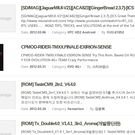
[SD/MAG][JaguarMIUI-V21][ACA823][GingerBread 2.3.7]-[ICS
[SD/MAG][JaguarMIUI-V21][ACA823][GingerBread 2.3.7]-[ICS Great The
Image
ttp://www.miuiandroid.com/ http://www.youtube.com/watch?v=R1_U3.
RTL USERS...... -READ TIPS, TRICKS, and SOLUTIONS at the end of the 1st .
Date
2012.03.06
Category
HTC HD2 Android
By
미리내1052
CPMOD-RIDER-TMXX.FINALE-EXIRION-SENSE
CPMOD-RIDER-TMXX.FINALE-EXIRION-SENSE Try This Rom. Based On RUU.
Y FOR EVOLUTION 4G+ TEAM Crazy Performance
Date
2012.03.31
Category
EVO 4G+
By
스티브맙스
[ROM] TasteCM9_2in1_V4.4.0
[ROM] TasteCM9_2in1_V4.4.0 1. 브릭드 커널 업뎃버전 0.5를 추가시켜 
Image
백업이 안되는 문제 수정하였습니다 [ROM] TasteCM9_Anthrax_V4.3.8
츠오디오가 완벽해지고 또한 비츠오디오...
Date
2012.03.24
Category
Sensation
By
강윤희
[ROM] Tx_Double4.0_V1.4.1_3in1_Aroma(개발중단판)
[ROM] Tx_Double4.0_V1.4.1_3in1_Aroma(개발중단판) 1. TasteCM9
Image