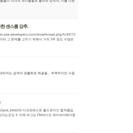
은 롬들이 각각의 게시물들로 올라와 있어서, 이를 다운
심플한 센스롬 강추.
xda-developers.com/showthread.php?t=93112
했던터라 그 문제를 고치기 위해서 거의 3주 정도 수많은
 대하여는 검색의 생활화로 해결을... 부족하지만 사용
)
uous_Eclipse_beta3과 다크포레스트 올드로이드 합작품입
있다는군요 3. 이제 버그는 FM라디오 와이파이테더링