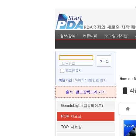
정보/강좌
커뮤니티
소모임 게시판
Sketchbook5, 스
Sketchbook5, 스
로그인 유지
Home
›
회원 가입
아이디/비밀번호 찾기
각
출석 : 발도장찍으러 가기
Sketchbook5, 스
Sketchbook5, 스
GomdoLight (곰돌라이트)
ROM 자료실
Notice
TOOL자료실