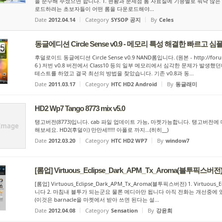
을 준수해 주셨으면 합니다. 1. 현황과 문제점 롬 자료실에 기종별로 워낙 많
로드하려는 초보자들이 어떤 롬을 다운로드해야...
Date
2012.04.14
Category
SYSOP 공지
By
Celes
동글에디션 Circle Sense v0.9 - 메모리 특성 해결한 빠르고 
후덜로이드 동글에디션 Circle Sense v0.9 NAND롬입니다. (원본 - http://forum.
6 ) 저번 v0.8 버전에서 Class10 등의 일부 메모리에서 심각한 문제가 발생
테스트를 하였고 결국 최선의 방법을 찾았습니다. 기존 v0.8과 동...
Date
2011.03.17
Category
HTC HD2 Android
By
동글래미
HD2 Wp7 Tango 8773 mix v5.0
탱고버전(8773)입니다. cab 파일 업데이트 가능, 마켓가능합니다. 탱고버전에
Image
해보세요. HD2(후덜이) 만만세!!!!! 아폴로 까지...(히히__)
Date
2012.03.20
Category
HTC HD2 WP7
By
window7
[롬업] Virtuous_Eclipse_Dark_APM_Tx_Aroma(블투픽스버전
[롬업] Virtuous_Eclipse_Dark_APM_Tx_Aroma(블투픽스버전) 1. Virt
니다 2. 마침내 블투가 되는군요 물론 메디아만 됩니다 아직 전화는 개선중에 
(이것은 barnacle을 마켓에서 받아 쓰면 된다는 설...
Date
2012.04.08
Category
Sensation
By
강윤희