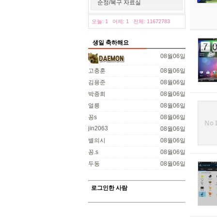
순정/복구 자료실
오늘: 1
어제: 1
전체: 11672783
생일 축하해요
08월06일
고충훈
08월06일
김용준
08월06일
박종희
08월06일
얼릉
08월06일
꽁s
08월06일
No 
jin2063
08월06일
별의시
08월06일
꽁.s
08월06일
두동
08월06일
로그인한 사람