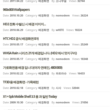
Date
2011.04.22
Category
배경화면
By
소나무숲
Views
32744
960x800 Wallpapers
Date
2010.10.20
Category
배경화면
By
nomodem
Views
26224
HD2 전화 수발신 시 배경 이미지...
Date
2010.06.29
Category
배경화면
By
wHITE
Views
18224
HTC HD2 공식 배경화면 8개
Date
2010.05.17
Category
배경화면
By
nomodem
Views
25249
WVGA Rain 시리즈 21개 배경입니다. (HD2 에서 멋지구리)
Date
2010.05.17
Category
배경화면
By
nomodem
Views
18348
가로화면용 배경 입니다(여자 연예인, 480X800)
Date
2010.02.22
Category
배경화면
By
파트라슈
Views
16433
TF3D용 배경화면 - 가죽패턴
Date
2010.02.18
Category
배경화면
By
사사
Views
32044
X1 + Spb Mobile Shell 3.5 용 과 일반 Today
Date
2009.10.30
Category
배경화면
By
nomodem
Views
21056