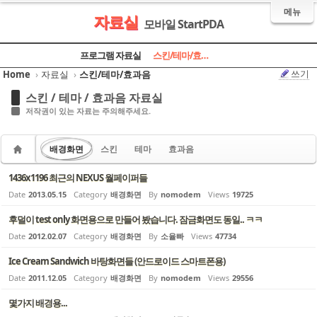
메뉴
자료실
모바일 StartPDA
Sketchbook5, 스케치북5
Sketchbook5, 스케치북5
Sketchbook5, 스케치북5
Sketchbook5, 스케치북5
프로그램 자료실
스킨/테마/효과음
쓰기
Home
›
자료실
›
스킨/테마/효과음
스킨 / 테마 / 효과음 자료실
저작권이 있는 자료는 주의해주세요.
배경화면
스킨
테마
효과음
1436x1196 최근의 NEXUS 월페이퍼들
Date
2013.05.15
Category
배경화면
By
nomodem
Views
19725
후덜이 test only 화면용으로 만들어 봤습니다. 잠금화면도 동일.. ㅋㅋ
Date
2012.02.07
Category
배경화면
By
소율빠
Views
47734
Ice Cream Sandwich 바탕화면들 (안드로이드 스마트폰용)
Date
2011.12.05
Category
배경화면
By
nomodem
Views
29556
몇가지 배경용...