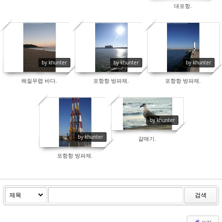
대포항.
6355
6270
7174
by khunter
by khunter
by khunter
해질무렵 바다.
포항항 방파제.
포항항 방파제.
by khunter
7245
6196
by khunter
갈매기.
포항항 방파제.
검색