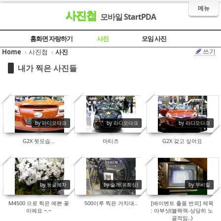
메뉴
사진첩
모바일 StartPDA
Sketchbook5, 스케치북5
Sketchbook5, 스케치북5
Sketchbook5, 스케치북5
Sketchbook5, 스케치북5
홈화면 자랑하기
사진
모임 사진
쓰기
Home
›
사진첩
›
사진
내가 찍은 사진들
6309
6785
6846
by 라디오다크
by 라디오다크
by 라디오다크
G2X 뒷모습...
마티즈
G2X 갖고 싶어요
12511
6335
7177
by 둥굴레차
by 솔개(유희상)
by 무비힐
M4500 으로 찍은 예쁜 꽃
500이루 찍은 거치대..
[배이벤트 출품 번외] 제목
이에요 ~.~
: 아부샷(블랙잭-상당히 노
골적임..)