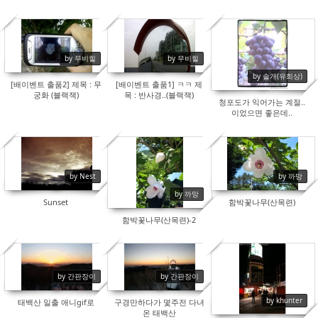
7159
6591
7596
by 무비힐
by 무비힐
by 솔개(유희상)
[배이벤트 출품2] 제목 : 무
[배이벤트 출품1] ㅋㅋ 제
궁화 (블랙잭)
목 : 반사경..(블랙잭)
청포도가 익어가는 계절..
이었으면 좋은데..
6708
7480
7689
by Nest
by 까망
by 까망
Sunset
함박꽃나무(산목련)
함박꽃나무(산목련)-2
by 간판장이
by 간판장이
8542
7285
6318
by khunter
태백산 일출 애니gif로
구경만하다가 몇주전 다녀
온 태백산