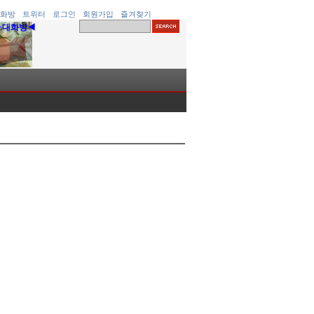
화방
트위터
로그인
회원가입
즐겨찾기
▶대화방◀