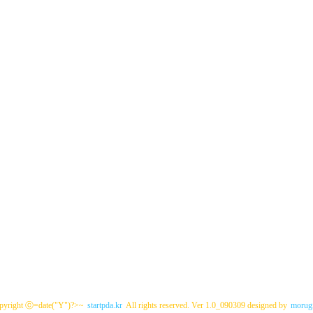
pyright ⓒ=date("Y")?>~
startpda.kr
All rights reserved. Ver 1.0_090309 designed by
morugi