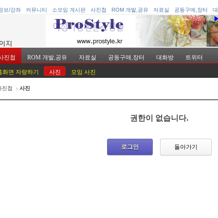
정보/강좌
커뮤니티
소모임 게시판
사진첩
ROM 개발,공유
자료실
공동구매,장터
대
사진첩
ROM 개발,공유
자료실
공동구매,장터
대화방
트위터
홈화면 자랑하기
사진
모임 사진
사진첩
›
사진
케치북5
케치북5
권한이 없습니다.
로그인
돌아가기
케치북5
케치북5