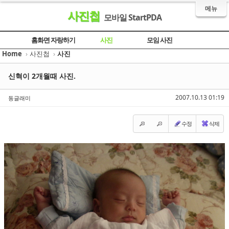
메뉴
사진첩
모바일 StartPDA
Sketchbook5, 스케치북5
Sketchbook5, 스케치북5
Sketchbook5, 스케치북5
Sketchbook5, 스케치북5
홈화면 자랑하기
사진
모임 사진
Home
›
사진첩
›
사진
신혁이 2개월때 사진.
2007.10.13 01:19
동글래미
수정
삭제