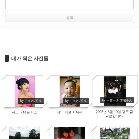
내가 찍은 사진들
11344
8376
9335
by 一笑一少 落場不入
by 인조인간1호
by 인조인간1호
2008년 6월 10일 광주 금
저도 다녀온 IT쇼
나의 피로 회복제
남로입니다.