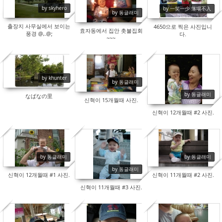
13618
8377
8621
by skyhero
by 一笑一少 落場不入
by 동글래미
출장지 사무실에서 보이는
4650으로 찍은 사진입니
효자동에서 집안 촛불집회
풍경 @,.@;
다.
~~~
by khunter
13873
8440
9278
by 동글래미
by 동글래미
なばなの里
신혁이 15개월때 사진.
신혁이 12개월때 #2 사진.
8439
7891
8091
by 동글래미
by 동글래미
by 동글래미
신혁이 12개월때 #1 사진.
신혁이 11개월때 #2 사진.
신혁이 11개월때 #3 사진.