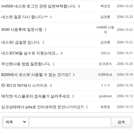
m4500 네스팟 로그인 관련 답변부탁합니다.
백성찬
2006.10.23
6
네스팟 질문 다시 합니다.^^
김연훈
2006.10.23
1
m4500 사용
4500 사용후에 질문사항
1
2006.10.22
자
네스팟! 급질문 입니다.
김연훈
2006.10.22
3
네스팟CM을 실수로 지웠는데요...
크리스
2006.10.21
4
무선랜사용 방법 질문합니다.
포크로이
2006.10.20
1
B200에서 넷스팟 사용할 수 없는 건가요?
b300초보
2006.10.19
3
ⓜ 301과 501에서 스카이프
ㅕㅎㅎ
2006.10.16
4
매직엔 익스플로러 접속불가 살려주세요
pozlove
2006.10.13
1
싱크상태에서 pda로 인터넷하면 돈안나가지요?!
최현호
2006.10.13
1
검색