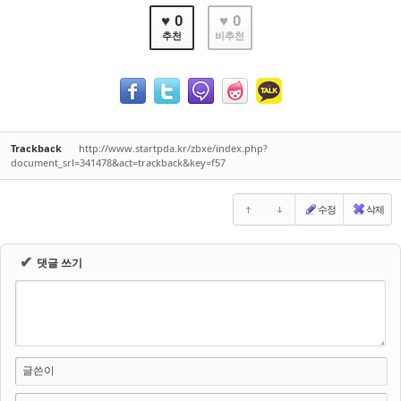
♥ 0
♥ 0
추천
비추천
Trackback
http://www.startpda.kr/zbxe/index.php?
document_srl=341478&act=trackback&key=f57
수정
삭제
✔
댓글 쓰기
글쓴이