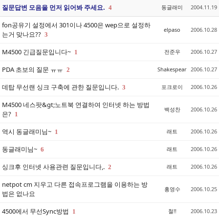
질문답변 모음을 먼저 읽어봐 주세요.
동글래미
2004.11.19
4
fon공유기 설정에서 301이나 4500은 wep으로 설정하
elpaso
2006.10.28
는거 맞나요??
3
M4500 긴급질문입니다~
전준우
2006.10.27
1
PDA 초보의 질문 ㅠㅠ
Shakespear
2006.10.27
2
데탑 무선랜 싱크 구축에 관한 질문입니다.
포크로이
2006.10.26
3
M4500 네스팟&gt;노트북 연결하여 인터넷 하는 방법
백성찬
2006.10.26
은?
1
역시 동글래미님~
래트
2006.10.26
1
동글래미님~
래트
2006.10.26
6
싱크후 인터넷 사용관련 질문입니다,.
래트
2006.10.26
2
netpot cm 지우고 다른 접속프로그램을 이용하는 방
홍영수
2006.10.25
법은 없나요
4500에서 무선Sync방법
철!!
2006.10.23
1