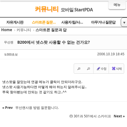
메뉴
커뮤니티
모바일 StartPDA
Sketchbook5, 스케치북5
Sketchbook5, 스케치북5
Sketchbook5, 스케치북5
Sketchbook5, 스케치북5
자유게시판
스마트폰 질문과 답
사용자 팁/사용기
아무거나 질문답
▼
Home
›
커뮤니티
›
스마트폰 질문과 답
토론의 장
방명록
B200에서 넷스팟 사용할 수 없는 건가요?
무선랜
b300초보
2006.10.19 18:45
수정
삭제
넷스팟을 깔았는데 연결 메뉴가 클릭이 안되더라구요.
넷스팟 사용가능하다면 어떻게 해야 하는지 알려주시길..
쭈욱 찾아봤는데 안되는 것 같기도 하고..^^
« Prev
무선랜사용 방법 질문합니다.
ⓜ 301과 501에서 스카이프
Next »