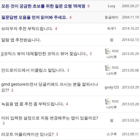
모든 것이 궁금한 초보를 위한 질문 요령 10계명
Lucy
2005.09.27
9
질문답변 모음을 먼저 읽어봐 주세요.
동글래미
2004.11.19
4
브라우저 추천 부탁드립니다.
하쿠1
2014.10.23
4
알람 앱 추천받습니다.
팝
2014.02.13
미리
JJ코믹스 뷰어 대체할만한 코믹스 뷰어 찿습니다.,
2
2013.05.29
나이루
미리
안드로이드에서 이클립스 말입니다.
1
2013.05.08
나이루
gmd gesture쓰면서 딩굴키패드 쓰시는 분들 잘되시나
gody123
2013.03.29
요??
2
미리
녹음용 앱 좀 추천 좀 부탁드립니다.
4
2013.03.28
나이루
미리 입력된 설정으로 자동 변경해주는 앱이 있을까요?
팝
2013.03.26
3
리모트 어플리케이션 있나요?
스구루
2012.09.11
3