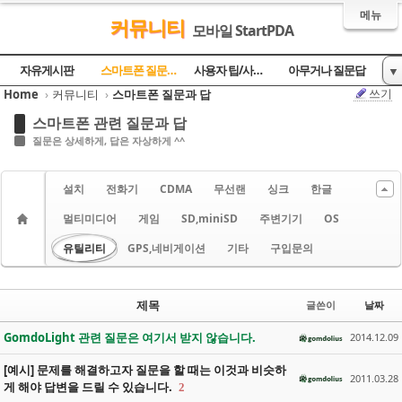
메뉴
커뮤니티
모바일 StartPDA
Sketchbook5, 스케치북5
Sketchbook5, 스케치북5
Sketchbook5, 스케치북5
Sketchbook5, 스케치북5
자유게시판
스마트폰 질문과 답
사용자 팁/사용기
아무거나 질문답
▼
쓰기
Home
›
커뮤니티
›
스마트폰 질문과 답
토론의 장
방명록
스마트폰 관련 질문과 답
질문은 상세하게, 답은 자상하게 ^^
설치
전화기
CDMA
무선랜
싱크
한글
멀티미디어
게임
SD,miniSD
주변기기
OS
유틸리티
GPS,네비게이션
기타
구입문의
제목
글쓴이
날짜
GomdoLight 관련 질문은 여기서 받지 않습니다.
2014.12.09
[예시] 문제를 해결하고자 질문을 할 때는 이것과 비슷하
2011.03.28
게 해야 답변을 드릴 수 있습니다.
2