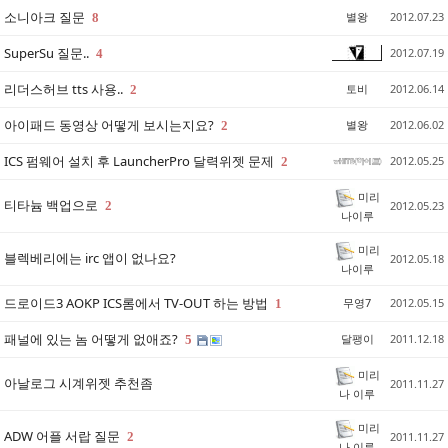
소니아크 질문
별왕
2012.07.23
8
SuperSu 질문..
2012.07.19
4
리더스허브 tts 사용..
토비
2012.06.14
2
아이패드 동영상 어떻게 보시는지요?
별왕
2012.06.02
2
ICS 펌웨어 설치 후 LauncherPro 달력위젯 문제
2012.05.25
2
미리
티타늄 백업으로
2
2012.05.23
나이루
미리
블렉베리에는 irc 앱이 없나요?
2012.05.18
나이루
드로이드3 AOKP ICS롬에서 TV-OUT 하는 방법
무영7
2012.05.15
1
패널에 있는 놈 어떻게 없애죠?
달팽이
2011.12.18
5
미리
아날로그 시계위젯 추천좀
2011.11.27
나 이루
미리
ADW 어플 서랍 질문
2
2011.11.27
나 이루